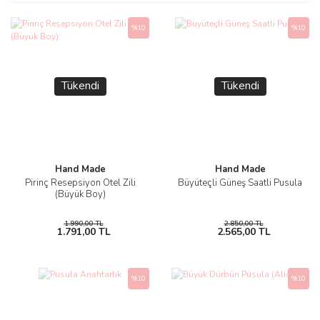
%10
%10
Tükendi
Tükendi
Hand Made
Hand Made
Pirinç Resepsiyon Otel Zili
Büyüteçli Güneş Saatli Pusula
(Büyük Boy)
1.990,00 TL
2.850,00 TL
1.791,00 TL
2.565,00 TL
%10
%10