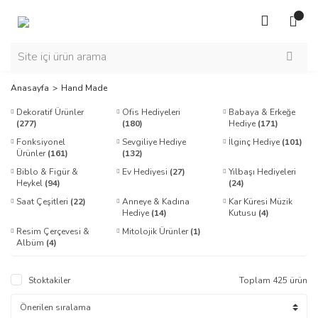
Anasayfa
Hand Made
Dekoratif Ürünler
Ofis Hediyeleri
Babaya & Erkeğe
(277)
(180)
Hediye
(171)
Fonksiyonel
Sevgiliye Hediye
İlginç Hediye
(101)
Ürünler
(161)
(132)
Biblo & Figür &
Ev Hediyesi
(27)
Yılbaşı Hediyeleri
Heykel
(94)
(24)
Saat Çeşitleri
(22)
Anneye & Kadına
Kar Küresi Müzik
Hediye
(14)
Kutusu
(4)
Resim Çerçevesi &
Mitolojik Ürünler
(1)
Albüm
(4)
Stoktakiler
Toplam 425 ürün