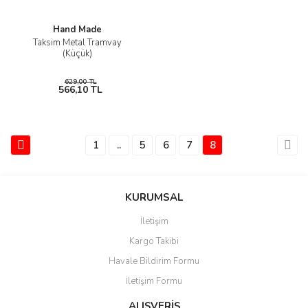
Hand Made
Taksim Metal Tramvay
(Küçük)
629,00 TL
566,10 TL
1
..
5
6
7
8
KURUMSAL
İletişim
Kargo Takibi
Havale Bildirim Formu
İletişim Formu
ALIŞVERİŞ