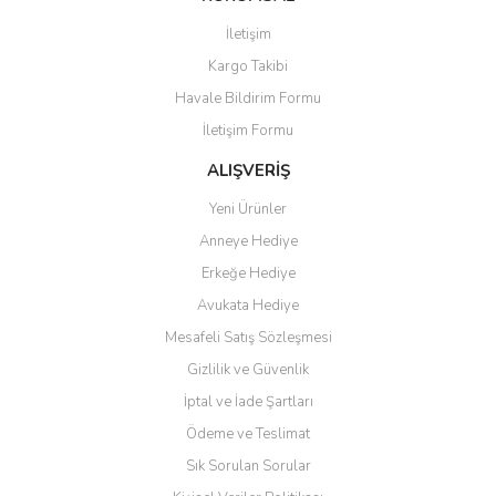
Ürünler kategorize, başlıklar
altında toplandığından
İletişim
aradığınızı bulmak çok
kolaylaşıyor. Yani site de
Kargo Takibi
kaybolmuyorsunuz. Özenle
Havale Bildirim Formu
hazırlanmış çok düzenli bir site.
Teşekkürler.
İletişim Formu
Aytaç Hacıalioğlu | 01/01/2026
ALIŞVERİŞ
Yeni Ürünler
Ürünler güzel görünüyor
Anneye Hediye
E... S... | 12/12/2025
Erkeğe Hediye
Avukata Hediye
Site guzel çalışıyor irtibat lara
anında cevap veriyorlar işlerini
Mesafeli Satış Sözleşmesi
düzgün yapıyorlar
Gizlilik ve Güvenlik
H... C... | 30/11/2025
İptal ve İade Şartları
Ödeme ve Teslimat
Aradığınıza kolay ulaşılan bir
site
Sık Sorulan Sorular