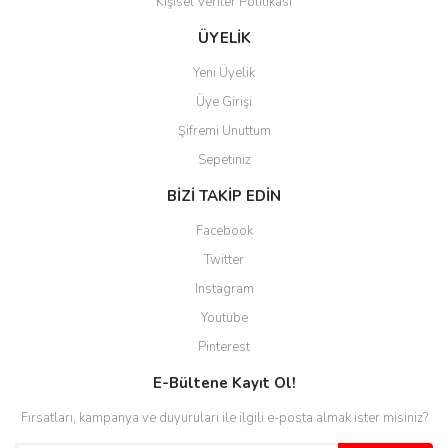
Kişisel Veriler Politikası
M... B... | 13/10/2025
ÜYELİK
Tesadüf buldum siteyi ve aşırı
Yeni Üyelik
derecede beğendim
Üye Girişi
Sinijanna Koçak | 05/04/2025
Şifremi Unuttum
Sepetiniz
Kolay ve hizli alisveris
S... Ü... | 15/01/2025
BİZİ TAKİP EDİN
Facebook
Mükemmel
Twitter
emine koyuncu | 18/12/2024
Instagram
Youtube
Deneyimini Paylaş
Diğer yorumları göster
Pinterest
E-Bültene Kayıt Ol!
Fırsatları, kampanya ve duyuruları ile ilgili e-posta almak ister misiniz?