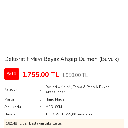
Dekoratif Mavi Beyaz Ahşap Dümen (Büyük)
1.755,00 TL
%10
1.950,00 TL
Denizci Ürünleri
,
Tablo & Pano & Duvar
Kategori
Aksesuarları
Marka
Hand Made
Stok Kodu
MBD189M
Havale
1.667,25 TL (%5,00 havale indirimi)
182,48 TL den başlayan taksitlerle!!