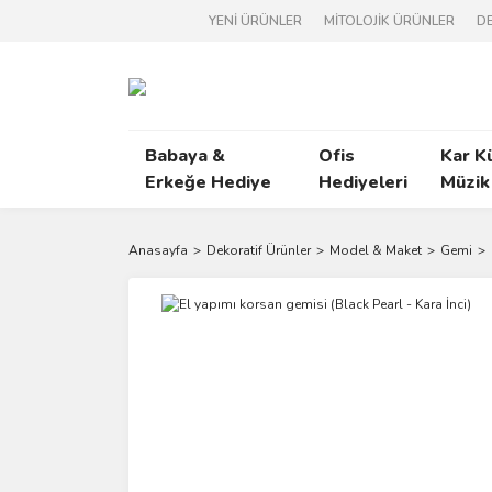
YENİ ÜRÜNLER
MİTOLOJİK ÜRÜNLER
DE
Babaya &
Ofis
Kar K
Erkeğe Hediye
Hediyeleri
Müzik
Anasayfa
Dekoratif Ürünler
Model & Maket
Gemi