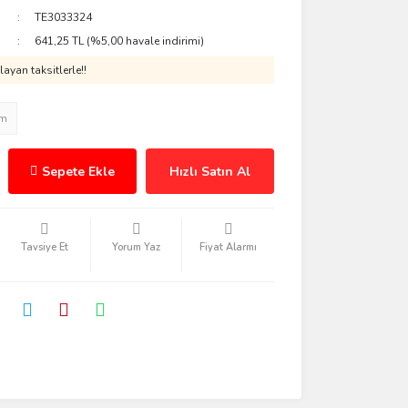
TE3033324
641,25 TL (%5,00 havale indirimi)
ayan taksitlerle!!
im
Sepete Ekle
Hızlı Satın Al
Tavsiye Et
Yorum Yaz
Fiyat Alarmı