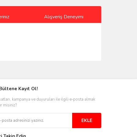
riniz
Alışveriş Deneyimi
ımıza iletebilirsiniz.
Bültene Kayıt Ol!
satları, kampanya ve duyuruları ile ilgili e-posta almak
er misiniz?
EKLE
zi Takip Edin