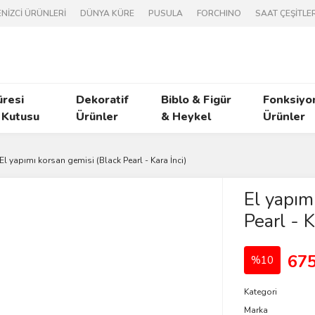
NİZCİ ÜRÜNLERİ
DÜNYA KÜRE
PUSULA
FORCHINO
SAAT ÇEŞİTLER
üresi
Dekoratif
Biblo & Figür
Fonksiyo
 Kutusu
Ürünler
& Heykel
Ürünler
El yapımı korsan gemisi (Black Pearl - Kara İnci)
El yapım
Pearl - K
675
%10
Kategori
Marka