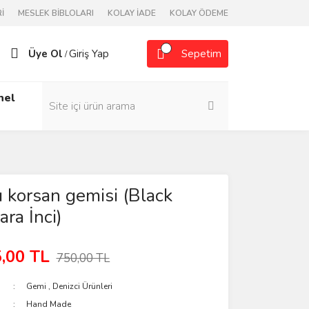
İ
MESLEK BİBLOLARI
KOLAY İADE
KOLAY ÖDEME
Üye Ol
Giriş Yap
Sepetim
/
nel
ı korsan gemisi (Black
ara İnci)
,00 TL
750,00 TL
Gemi
,
Denizci Ürünleri
Hand Made