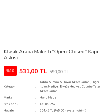
Klasik Araba Maketli ''Open-Closed'' Kapı
Askısı
531,00 TL
%10
590,00 TL
Tablo & Pano & Duvar Aksesuarları
,
Diğer
,
Kategori
İlginç Hediye
,
Erkeğe Hediye
,
Country Tarzı
Aksesuarlar
Marka
Hand Made
Stok Kodu
1510K8257
Havale
504,45 TL (%5,00 havale indirimi)