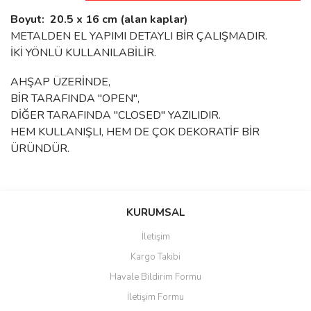
Boyut: 20.5 x 16 cm (alan kaplar)
METALDEN EL YAPIMI DETAYLI BİR ÇALIŞMADIR.
İKİ YÖNLÜ KULLANILABİLİR.
AHŞAP ÜZERİNDE,
BİR TARAFINDA "OPEN",
DİĞER TARAFINDA "CLOSED" YAZILIDIR.
HEM KULLANIŞLI, HEM DE ÇOK DEKORATİF BİR
ÜRÜNDÜR.
Bu ürünün fiyat bilgisi, resim, ürün açıklamalarında ve diğer
Sitede ürün çeşidi çok, kullanışlı
konularda yetersiz gördüğünüz noktaları öneri formunu kullanarak
ve güvenilir site, tavsiye ederim
Bu ürüne ilk yorumu siz yapın!
tarafımıza iletebilirsiniz.
KURUMSAL
S... M... | 04/08/2026
Görüş ve önerileriniz için teşekkür ederiz.
İletişim
Yorum Yaz
Kargo Takibi
Oldukça hızlı bir şekilde
Ürün resmi kalitesiz, bozuk veya görüntülenemiyor.
sorunsuz bir şekilde adresime
Havale Bildirim Formu
Ürün açıklamasında eksik bilgiler bulunuyor.
ulaştı. Satış sonrasında
iletişimde hiç zorlanmadım.
İletişim Formu
Ürün bilgilerinde hatalar bulunuyor.
Uzun zamandır internet