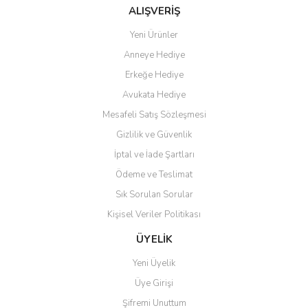
Ürün fiyatı diğer sitelerden daha pahalı.
alışverişinde yaşadığım en iyi
ALIŞVERİŞ
deneyimdi. Herkese tavsiye
Bu ürüne benzer farklı alternatifler olmalı.
ediyorum.
Yeni Ürünler
Anneye Hediye
Ö... Ç... | 13/04/2026
Erkeğe Hediye
Teşekkür ederim ürünü
Avukata Hediye
beğendim aynı gün kargoya
Mesafeli Satış Sözleşmesi
verildi teslim edildi
Gönder
Gizlilik ve Güvenlik
Kadir kutlu | 05/03/2026
İptal ve İade Şartları
Ödeme ve Teslimat
Ürünler kategorize, başlıklar
altında toplandığından
Sık Sorulan Sorular
aradığınızı bulmak çok
kolaylaşıyor. Yani site de
Kişisel Veriler Politikası
kaybolmuyorsunuz. Özenle
hazırlanmış çok düzenli bir site.
ÜYELİK
Teşekkürler.
Yeni Üyelik
Aytaç Hacıalioğlu | 01/01/2026
Üye Girişi
Şifremi Unuttum