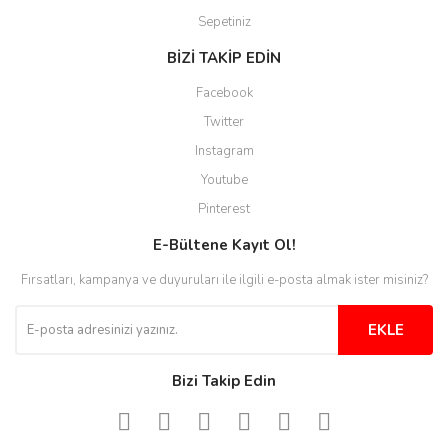
Ürünler güzel görünüyor
Sepetiniz
E... S... | 12/12/2025
BİZİ TAKİP EDİN
Site guzel çalışıyor irtibat lara
Facebook
anında cevap veriyorlar işlerini
düzgün yapıyorlar
Twitter
Instagram
H... C... | 30/11/2025
Youtube
Aradığınıza kolay ulaşılan bir
Pinterest
site
E-Bültene Kayıt Ol!
M... B... | 13/10/2025
Fırsatları, kampanya ve duyuruları ile ilgili e-posta almak ister misiniz?
Tesadüf buldum siteyi ve aşırı
derecede beğendim
EKLE
Sinijanna Koçak | 05/04/2025
Bizi Takip Edin
Kolay ve hizli alisveris
S... Ü... | 15/01/2025