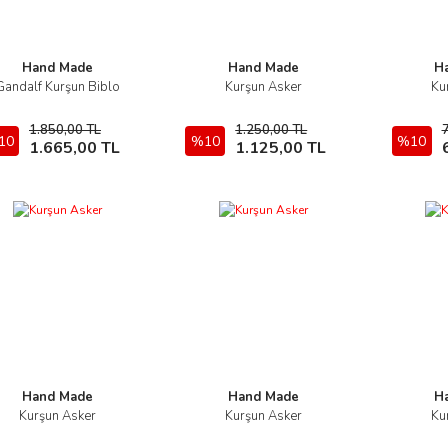
Hand Made
Hand Made
H
Gandalf Kurşun Biblo
Kurşun Asker
Ku
İncele
İncele
1.850,00 TL
1.250,00 TL
10
Sepete Ekle
%10
Sepete Ekle
%10
1.665,00 TL
1.125,00 TL
Hand Made
Hand Made
H
Kurşun Asker
Kurşun Asker
Ku
İncele
İncele