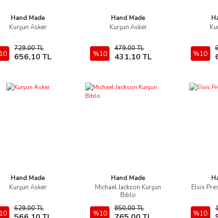
Hand Made
Hand Made
H
Kurşun Asker
Kurşun Asker
Ku
İncele
İncele
729,00 TL
479,00 TL
10
Sepete Ekle
%10
Sepete Ekle
%10
656,10 TL
431,10 TL
Hand Made
Hand Made
H
Kurşun Asker
Michael Jackson Kurşun
Elvis Pre
İncele
İncele
Biblo
629,00 TL
850,00 TL
10
Sepete Ekle
%10
Sepete Ekle
%10
566,10 TL
765,00 TL