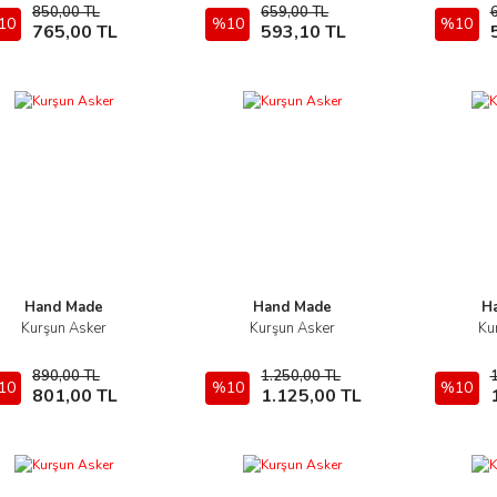
850,00 TL
659,00 TL
10
Sepete Ekle
%10
Sepete Ekle
%10
765,00 TL
593,10 TL
Hand Made
Hand Made
H
Kurşun Asker
Kurşun Asker
Ku
İncele
İncele
890,00 TL
1.250,00 TL
10
Sepete Ekle
%10
Sepete Ekle
%10
801,00 TL
1.125,00 TL