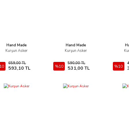
Hand Made
Hand Made
H
Kurşun Asker
Kurşun Asker
Ku
İncele
İncele
659,00 TL
590,00 TL
10
Sepete Ekle
%10
Sepete Ekle
%10
593,10 TL
531,00 TL