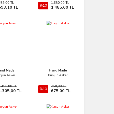
659,00 TL
1.650,00 TL
Sepete Ekle
%10
Sepete Ekle
593,10 TL
1.485,00 TL
and Made
Hand Made
rşun Asker
Kurşun Asker
İncele
İncele
1.450,00 TL
750,00 TL
Sepete Ekle
%10
Sepete Ekle
1.305,00 TL
675,00 TL