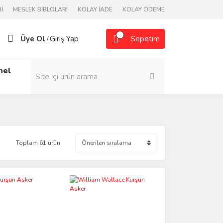
İ
MESLEK BİBLOLARI
KOLAY İADE
KOLAY ÖDEME
Üye Ol
Giriş Yap
Sepetim
/
nel
Toplam 61 ürün