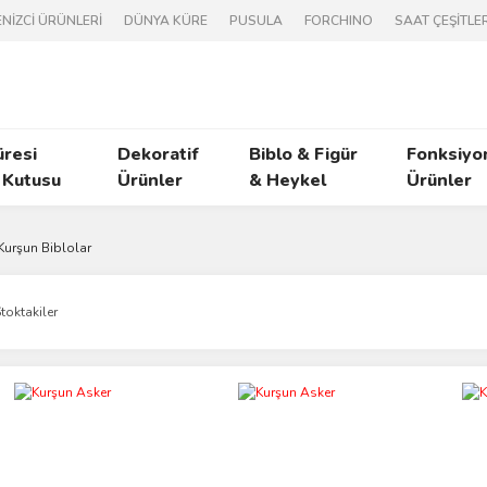
NİZCİ ÜRÜNLERİ
DÜNYA KÜRE
PUSULA
FORCHINO
SAAT ÇEŞİTLER
üresi
Dekoratif
Biblo & Figür
Fonksiyo
 Kutusu
Ürünler
& Heykel
Ürünler
Kurşun Biblolar
toktakiler