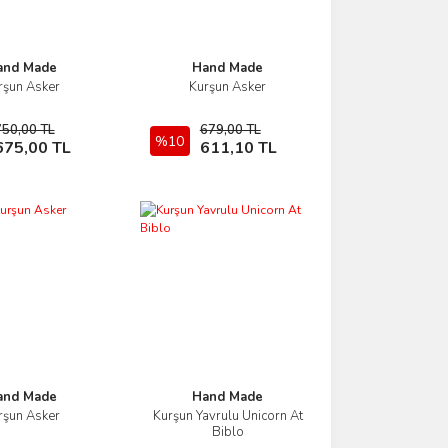
and Made
Hand Made
rşun Asker
Kurşun Asker
İncele
İncele
750,00 TL
679,00 TL
Sepete Ekle
%10
Sepete Ekle
675,00 TL
611,10 TL
and Made
Hand Made
rşun Asker
Kurşun Yavrulu Unicorn At
İncele
İncele
Biblo