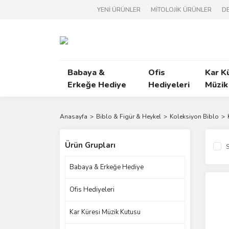
YENİ ÜRÜNLER
MİTOLOJİK ÜRÜNLER
DE
Babaya &
Ofis
Kar K
Erkeğe Hediye
Hediyeleri
Müzik
Anasayfa
Biblo & Figür & Heykel
Koleksiyon Biblo
Ürün Grupları
S
Babaya & Erkeğe Hediye
Ofis Hediyeleri
Kar Küresi Müzik Kutusu