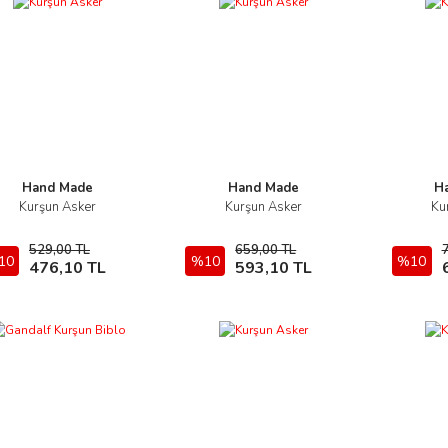
Hand Made
Hand Made
H
Kurşun Asker
Kurşun Asker
Ku
İncele
İncele
529,00 TL
659,00 TL
10
Sepete Ekle
%10
Sepete Ekle
%10
476,10 TL
593,10 TL