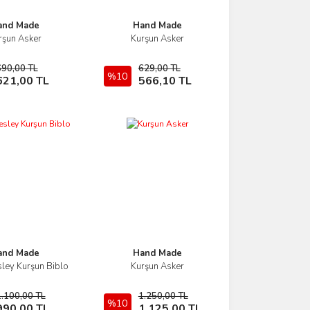
and Made
Hand Made
rşun Asker
Kurşun Asker
İncele
İncele
690,00 TL
629,00 TL
Sepete Ekle
%10
Sepete Ekle
621,00 TL
566,10 TL
and Made
Hand Made
sley Kurşun Biblo
Kurşun Asker
İncele
İncele
1.100,00 TL
1.250,00 TL
Sepete Ekle
%10
Sepete Ekle
990,00 TL
1.125,00 TL