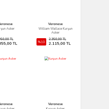
eronese
Veronese
rşun Asker
William Wallace Kurşun
İncele
İncele
Asker
950,00 TL
2.350,00 TL
Sepete Ekle
%10
Sepete Ekle
855,00 TL
2.115,00 TL
eronese
Veronese
rşun Asker
Kurşun Asker