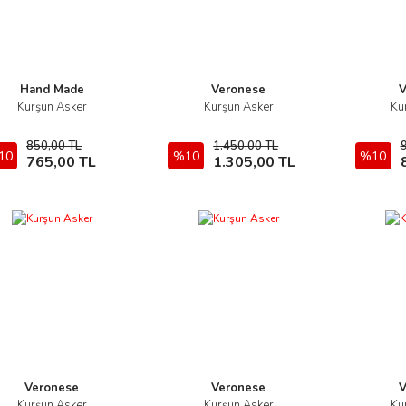
Hand Made
Veronese
V
Kurşun Asker
Kurşun Asker
Ku
İncele
İncele
850,00 TL
1.450,00 TL
10
Sepete Ekle
%10
Sepete Ekle
%10
765,00 TL
1.305,00 TL
Veronese
Veronese
V
Kurşun Asker
Kurşun Asker
Ku