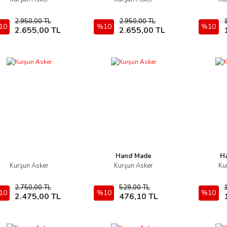
İncele
İncele
2.950,00 TL
2.950,00 TL
10
Sepete Ekle
%10
Sepete Ekle
%10
2.655,00 TL
2.655,00 TL
Hand Made
H
Kurşun Asker
Kurşun Asker
Ku
İncele
İncele
2.750,00 TL
529,00 TL
10
Sepete Ekle
%10
Sepete Ekle
%10
2.475,00 TL
476,10 TL