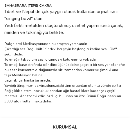
SAHASRARA (TEPE) ÇAKRA
Tibet ve Nepal de çok yaygın olarak kullanılan orjinal ismi
''singing bowl'' olan
Yedi farklı metalden oluşturulmuş özel el yapımı sesli çanak,
minderi ve tokmağıyla birlikte.
Dalga sesi Meditasyonunda bu araçtan yararlanılır.
Çıkardığı ses Doğu kültüründeki her şeyin başlangıcı kadim ses ''OM''
şeklindedir.
Tokmağın tek vurum sesi ortamdaki kötü enerjiyi yok eder.
Tokmağı kase etrafında döndürdüğünüzde ise şaşırtıcı bir ses yankılanır.Ve
bu sese konsantre olduğunuzda sizi zamandan koparır ve şimdiki ana
taşır.Meditasyon haline
geçmek için harika bir araçtır.
Yaydığı titreşimler ise vücudunuzdaki tüm organları olumlu yönde etkiler
Bağışıklık sistemi bozukluklarından ağır hastalıklara kadar çok çeşitli
rahatsızlıkları tedavi edici özelliği bulunan bu özel ürünü Doğu insanları
5000 yıldır kullanmaktadırlar.
Bu ürünün fiyat bilgisi, resim, ürün açıklamalarında ve diğer
Sitede ürün çeşidi çok, kullanışlı
konularda yetersiz gördüğünüz noktaları öneri formunu kullanarak
ve güvenilir site, tavsiye ederim
Bu ürüne ilk yorumu siz yapın!
tarafımıza iletebilirsiniz.
KURUMSAL