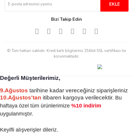
derecede beğendim
EKLE
Sinijanna Koçak | 05/04/2025
Bizi Takip Edin
Kolay ve hizli alisveris
S... Ü... | 15/01/2025
© Tüm hakları saklıdır. Kredi kartı bilgileriniz 256bit SSL sertifikası ile
Mükemmel
korunmaktadır.
emine koyuncu | 18/12/2024
Değerli Müşterilerimiz,
Deneyimini Paylaş
Diğer yorumları göster
9.Ağustos
tarihine kadar vereceğiniz siparişleriniz
10.Ağustos'tan
itibaren kargoya verilecektir.
Bu
haftaya özel tüm ürünlerimize
%10 indirim
uygulanmıştır.
Keyifli alışverişler dileriz.