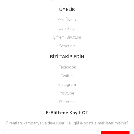
kaybolmuyorsunuz. Özenle
hazırlanmış çok düzenli bir site.
ÜYELİK
Teşekkürler.
Yeni Üyelik
Aytaç Hacıalioğlu | 01/01/2026
Üye Girişi
Şifremi Unuttum
Ürünler güzel görünüyor
Sepetiniz
E... S... | 12/12/2025
BİZİ TAKİP EDİN
Site guzel çalışıyor irtibat lara
Facebook
anında cevap veriyorlar işlerini
düzgün yapıyorlar
Twitter
Instagram
H... C... | 30/11/2025
Youtube
Aradığınıza kolay ulaşılan bir
Pinterest
site
E-Bültene Kayıt Ol!
M... B... | 13/10/2025
Fırsatları, kampanya ve duyuruları ile ilgili e-posta almak ister misiniz?
Tesadüf buldum siteyi ve aşırı