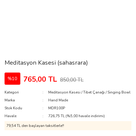
Meditasyon Kasesi (sahasrara)
765,00 TL
%10
850,00 TL
Kategori
Meditasyon Kasesi / Tibet Çanağı / Singing Bowl
Marka
Hand Made
Stok Kodu
MDR100P
Havale
726,75 TL (%5,00 havale indirimi)
79,54 TL den başlayan taksitlerle!!