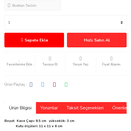
Stoktan Teslim
Sepete Ekle
Hızlı Satın Al
Tavsiye Et
Yorum Yaz
Fiyat Alarmı
Ürün Paylaş :
Ürün Bilgisi
Yorumlar
Taksit Seçenekleri
Önerilerin
Boyut: Kase Çapı: 8.5 cm yükseklik: 3 cm
Kutu ölçüleri: 11 x 11 x 6 cm