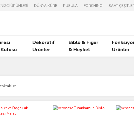
NİZCİ ÜRÜNLERİ
DÜNYA KÜRE
PUSULA
FORCHINO
SAAT ÇEŞİTLER
üresi
Dekoratif
Biblo & Figür
Fonksiyo
 Kutusu
Ürünler
& Heykel
Ürünler
toktakiler