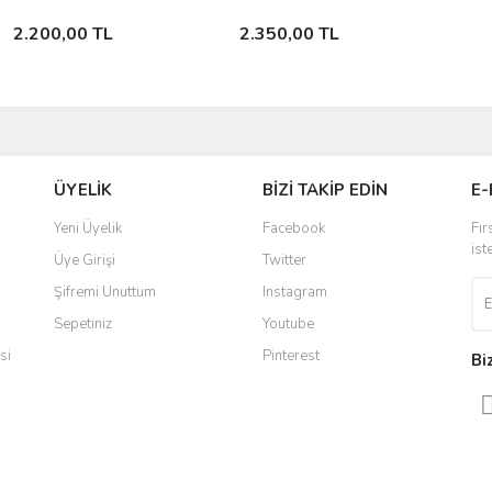
Sepete Ekle
Sepete Ekle
2.200,00 TL
2.350,00 TL
ÜYELİK
BİZİ TAKİP EDİN
E-
Yeni Üyelik
Facebook
Fır
ist
Üye Girişi
Twitter
Şifremi Unuttum
Instagram
Sepetiniz
Youtube
si
Pinterest
Bi