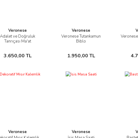
Veronese
Veronese
V
Adalet ve Doğruluk
Veronese Tutankamun
Veronese 
İncele
İncele
Tanrıçası Ma'at
Biblo
Sepete Ekle
Sepete Ekle
3.650,00 TL
1.950,00 TL
4.
Veronese
Veronese
V
koratif Mısır Kalemlik
İsis Masa Saati
Baste