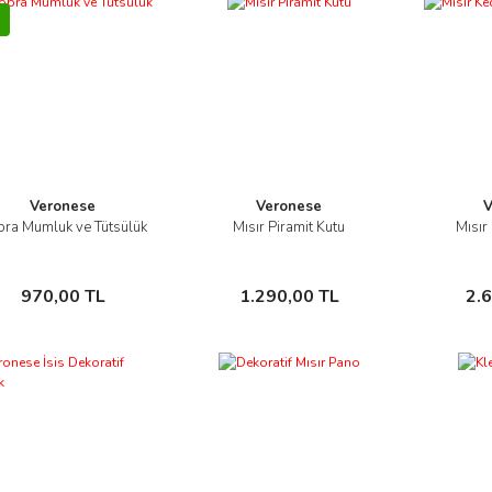
Veronese
Veronese
V
ra Mumluk ve Tütsülük
Mısır Piramit Kutu
Mısır
İncele
İncele
Sepete Ekle
Sepete Ekle
970,00 TL
1.290,00 TL
2.