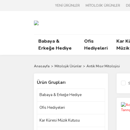
YENİ ÜRÜNLER
MİTOLOJİK ÜRÜNLER
DE
Babaya &
Ofis
Kar K
Erkeğe Hediye
Hediyeleri
Müzik
Anasayfa
Mitolojik Ürünler
Antik Mısır Mitolojisi
Ürün Grupları
S
Babaya & Erkeğe Hediye
Ofis Hediyeleri
Kar Küresi Müzik Kutusu