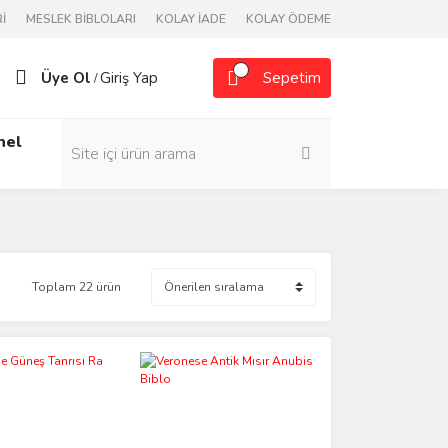
İ
MESLEK BİBLOLARI
KOLAY İADE
KOLAY ÖDEME
Üye Ol
Giriş Yap
Sepetim
/
nel
Toplam 22 ürün