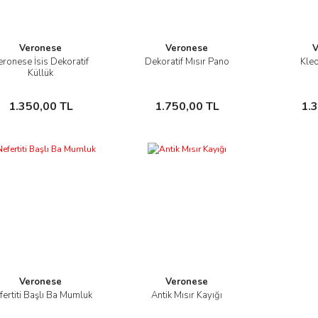
Veronese
Veronese
V
eronese İsis Dekoratif
Dekoratif Mısır Pano
Kleo
İncele
İncele
Küllük
Sepete Ekle
Sepete Ekle
1.350,00 TL
1.750,00 TL
1.
Veronese
Veronese
fertiti Başlı Ba Mumluk
Antik Mısır Kayığı
İncele
İncele