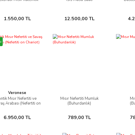
İncele
İncele
Sepete Ekle
Sepete Ekle
1.550,00 TL
12.500,00 TL
4.
i
Veronese
ntik Mısır Nefertiti ve
Mısır Nefertiti Mumluk
Mı
İncele
İncele
aş Arabası (Nefertiti on
(Buhurdanlık)
(B
Chariot)
Sepete Ekle
Sepete Ekle
6.950,00 TL
789,00 TL
7