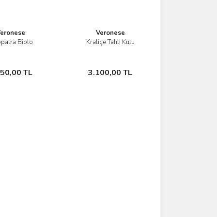
eronese
Veronese
patra Biblo
Kraliçe Tahtı Kutu
İncele
İncele
Sepete Ekle
Sepete Ekle
350,00 TL
3.100,00 TL