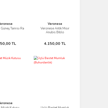
eronese
Veronese
Güneş Tanrısı Ra
Veronese Antik Mısır
İncele
İncele
Anubis Biblo
Sepete Ekle
Sepete Ekle
750,00 TL
4.150,00 TL
eronese
t Müzik Kutusu
Üçlü Bastet Mumluk