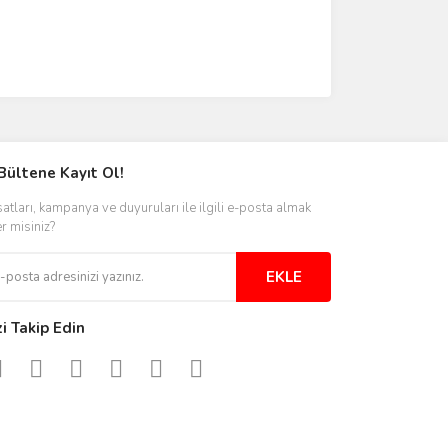
Bültene Kayıt Ol!
satları, kampanya ve duyuruları ile ilgili e-posta almak
er misiniz?
EKLE
zi Takip Edin