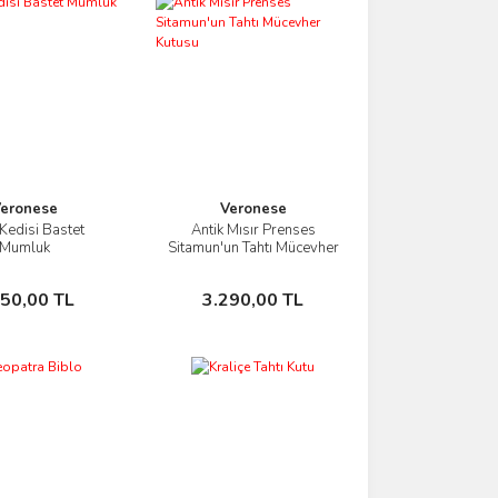
eronese
Veronese
 Kedisi Bastet
Antik Mısır Prenses
İncele
İncele
Mumluk
Sitamun'un Tahtı Mücevher
Kutusu
Sepete Ekle
Sepete Ekle
650,00 TL
3.290,00 TL