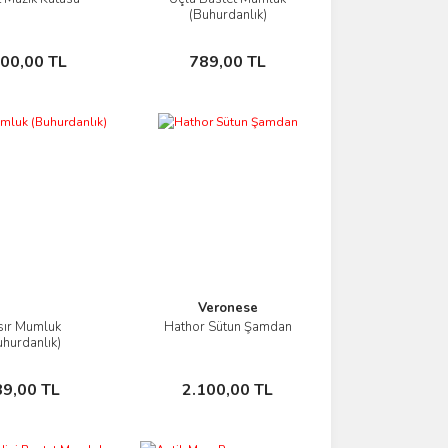
İncele
İncele
(Buhurdanlık)
Sepete Ekle
Sepete Ekle
200,00 TL
789,00 TL
Veronese
sır Mumluk
Hathor Sütun Şamdan
İncele
İncele
uhurdanlık)
Sepete Ekle
Sepete Ekle
89,00 TL
2.100,00 TL