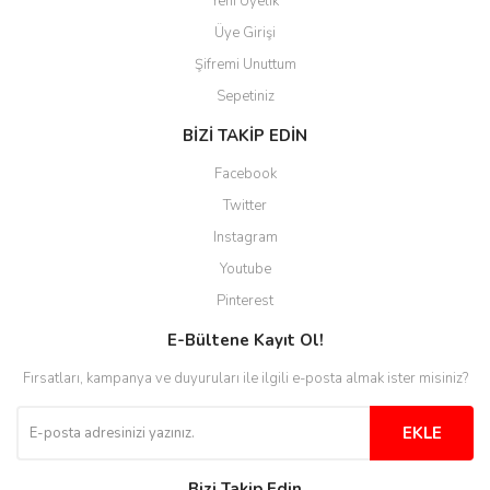
Yeni Üyelik
Aytaç Hacıalioğlu | 01/01/2026
Üye Girişi
Şifremi Unuttum
Ürünler güzel görünüyor
Sepetiniz
E... S... | 12/12/2025
BİZİ TAKİP EDİN
Site guzel çalışıyor irtibat lara
Facebook
anında cevap veriyorlar işlerini
düzgün yapıyorlar
Twitter
Instagram
H... C... | 30/11/2025
Youtube
Aradığınıza kolay ulaşılan bir
Pinterest
site
E-Bültene Kayıt Ol!
M... B... | 13/10/2025
Fırsatları, kampanya ve duyuruları ile ilgili e-posta almak ister misiniz?
Tesadüf buldum siteyi ve aşırı
derecede beğendim
EKLE
Sinijanna Koçak | 05/04/2025
Bizi Takip Edin