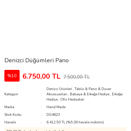
Denizci Düğümleri Pano
6.750,00 TL
%10
7.500,00 TL
Denizci Ürünleri
,
Tablo & Pano & Duvar
Kategori
Aksesuarları
,
Babaya & Erkeğe Hediye
,
Erkeğe
Hediye
,
Ofis Hediyeleri
Marka
Hand Made
Stok Kodu
DG4623
Havale
6.412,50 TL (%5,00 havale indirimi)