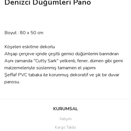
Denizci Düğümleri Pano
Boyut : 80 x 50 cm
Köşeleri eskitme dekorlu
Ahşap çerçeve içinde çeşitli gemici düğümlerini barındıran
Aynı zamanda "Cutty Sark" yelkenli, fener, dümen gibi gemi
malzemeleriyle süslenmiş tamamen el yapımı
Şeffaf PVC tabaka ile korunmuş dekoratif ve şık bir duvar
panosu.
Bu ürünün fiyat bilgisi, resim, ürün açıklamalarında ve diğer
Sitede ürün çeşidi çok, kullanışlı
konularda yetersiz gördüğünüz noktaları öneri formunu kullanarak
ve güvenilir site, tavsiye ederim
Bu ürüne ilk yorumu siz yapın!
tarafımıza iletebilirsiniz.
KURUMSAL
S... M... | 04/08/2026
Görüş ve önerileriniz için teşekkür ederiz.
İletişim
Yorum Yaz
Kargo Takibi
Oldukça hızlı bir şekilde
Ürün resmi kalitesiz, bozuk veya görüntülenemiyor.