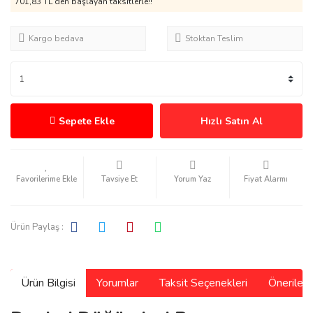
701,83 TL den başlayan taksitlerle!!
Kargo bedava
Stoktan Teslim
Sepete Ekle
Hızlı Satın Al
Tavsiye Et
Yorum Yaz
Fiyat Alarmı
Ürün Paylaş :
Ürün Bilgisi
Yorumlar
Taksit Seçenekleri
Önerilerin