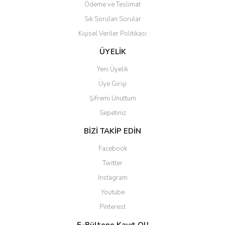
Ödeme ve Teslimat
Ürünler kategorize, başlıklar
altında toplandığından
Sık Sorulan Sorular
aradığınızı bulmak çok
kolaylaşıyor. Yani site de
Kişisel Veriler Politikası
kaybolmuyorsunuz. Özenle
hazırlanmış çok düzenli bir site.
ÜYELİK
Teşekkürler.
Yeni Üyelik
Aytaç Hacıalioğlu | 01/01/2026
Üye Girişi
Şifremi Unuttum
Ürünler güzel görünüyor
Sepetiniz
E... S... | 12/12/2025
BİZİ TAKİP EDİN
Site guzel çalışıyor irtibat lara
Facebook
anında cevap veriyorlar işlerini
düzgün yapıyorlar
Twitter
Instagram
H... C... | 30/11/2025
Youtube
Aradığınıza kolay ulaşılan bir
Pinterest
site