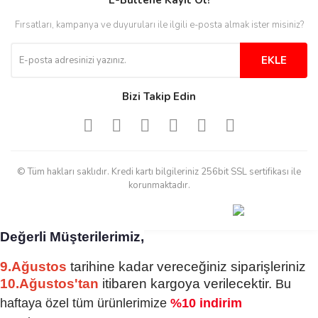
E-Bültene Kayıt Ol!
M... B... | 13/10/2025
Fırsatları, kampanya ve duyuruları ile ilgili e-posta almak ister misiniz?
Tesadüf buldum siteyi ve aşırı
derecede beğendim
EKLE
Sinijanna Koçak | 05/04/2025
Bizi Takip Edin
Kolay ve hizli alisveris
S... Ü... | 15/01/2025
© Tüm hakları saklıdır. Kredi kartı bilgileriniz 256bit SSL sertifikası ile
Mükemmel
korunmaktadır.
emine koyuncu | 18/12/2024
Değerli Müşterilerimiz,
Deneyimini Paylaş
Diğer yorumları göster
9.Ağustos
tarihine kadar vereceğiniz siparişleriniz
10.Ağustos'tan
itibaren kargoya verilecektir.
Bu
haftaya özel tüm ürünlerimize
%10 indirim