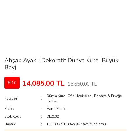
Ahşap Ayaklı Dekoratif Dünya Küre (Büyük
Boy)
14.085,00 TL
%10
15.650,00 TL
Dünya Küre
,
Ofis Hediyeleri
,
Babaya & Erkeğe
Kategori
Hediye
Marka
Hand Made
Stok Kodu
DL2132
Havale
13.380,75 TL (%5,00 havale indirimi)