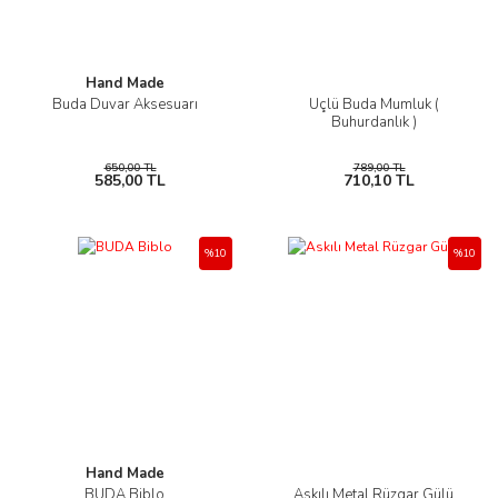
Hand Made
Buda Duvar Aksesuarı
Üçlü Buda Mumluk (
Buhurdanlık )
650,00 TL
789,00 TL
585,00 TL
710,10 TL
%10
%10
Hand Made
BUDA Biblo
Askılı Metal Rüzgar Gülü