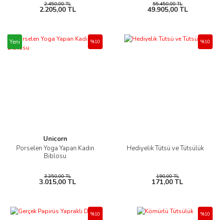
2.450,00 TL
55.450,00 TL
2.205,00 TL
49.905,00 TL
Yeni
%10
%10
Unicorn
Porselen Yoga Yapan Kadın
Hediyelik Tütsü ve Tütsülük
Biblosu
3.350,00 TL
190,00 TL
3.015,00 TL
171,00 TL
%10
%10