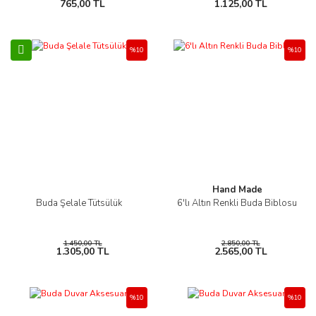
765,00 TL
1.125,00 TL
%10
%10
Hand Made
Buda Şelale Tütsülük
6'lı Altın Renkli Buda Biblosu
1.450,00 TL
2.850,00 TL
1.305,00 TL
2.565,00 TL
%10
%10