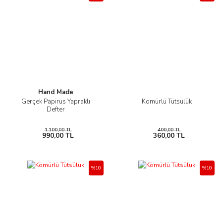
Hand Made
Gerçek Papirüs Yapraklı
Kömürlü Tütsülük
Defter
1.100,00 TL
400,00 TL
990,00 TL
360,00 TL
%10
%10