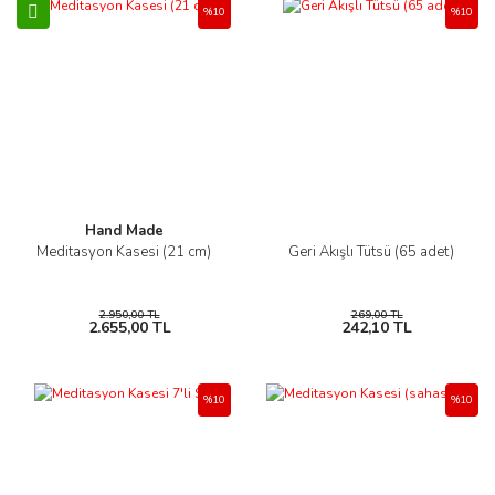
%10
%10
Hand Made
Meditasyon Kasesi (21 cm)
Geri Akışlı Tütsü (65 adet)
2.950,00 TL
269,00 TL
2.655,00 TL
242,10 TL
%10
%10