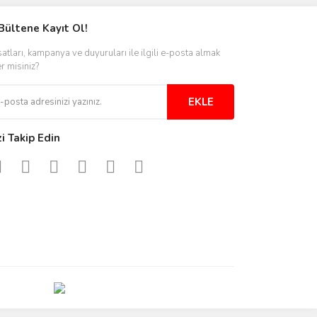
Bültene Kayıt Ol!
satları, kampanya ve duyuruları ile ilgili e-posta almak
er misiniz?
EKLE
zi Takip Edin