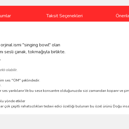
rumlar
Taksit Seçenekleri
Önerile
rjinal ismi ''singing bowl'' olan
ı sesli çanak, tokmağıyla birlikte.
.
lı olabilir.
im ses ''OM'' şeklindedir.
.
r ses yankılanır.Ve bu sese konsantre olduğunuzda sizi zamandan koparır ve şim
lu yönde etkiler
r çok çeşitli rahatsızlıkları tedavi edici özelliği bulunan bu özel ürünü Doğu insa
ve diğer konularda yetersiz gördüğünüz noktaları öneri formunu kullanarak taraf
iye ederim