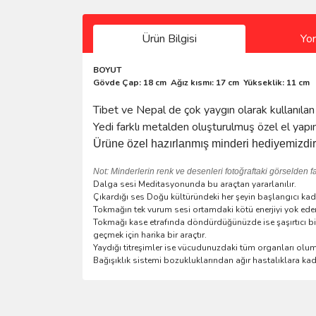
Ürün Bilgisi
Yo
BOYUT
Gövde Çap: 18 cm Ağız kısmı: 17 cm Yükseklik: 11 cm
Tibet ve Nepal de çok yaygın olarak kullanılan o
Yedi farklı metalden oluşturulmuş özel el yapım
Ürüne özel hazırlanmış minderi hediyemizdir
Not: Minderlerin renk ve desenleri fotoğraftaki görselden fark
Dalga sesi Meditasyonunda bu araçtan yararlanılır.
Çıkardığı ses Doğu kültüründeki her şeyin başlangıcı kad
Tokmağın tek vurum sesi ortamdaki kötü enerjiyi yok eder
Tokmağı kase etrafında döndürdüğünüzde ise şaşırtıcı bi
geçmek için harika bir araçtır.
Yaydığı titreşimler ise vücudunuzdaki tüm organları olum
Bağışıklık sistemi bozukluklarından ağır hastalıklara kada
Bu ürünün fiyat bilgisi, resim, ürün açıklamalarında 
Sitede ürün çeşidi çok, kullanışlı ve güvenilir site, tavs
Görüş ve önerileriniz için teşekkür ederiz.