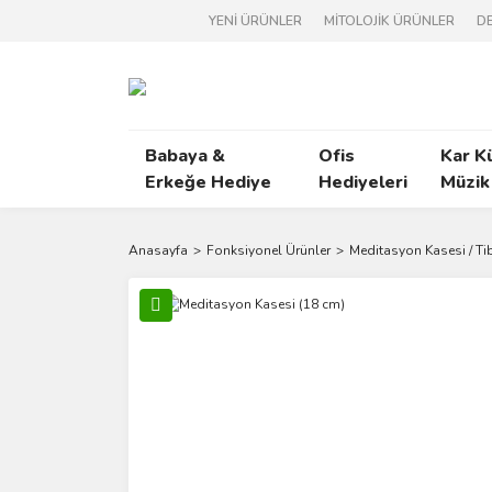
YENİ ÜRÜNLER
MİTOLOJİK ÜRÜNLER
DE
Babaya &
Ofis
Kar K
Erkeğe Hediye
Hediyeleri
Müzik
Anasayfa
Fonksiyonel Ürünler
Meditasyon Kasesi / Ti