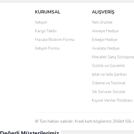
S... M... | 04/08/2026
KURUMSAL
ALIŞVERİŞ
Ürün resmi kalitesiz, bozuk veya görüntülenemiyo
Oldukça hızlı bir şekilde sorunsuz bir şekilde adresime
Ürün açıklamasında eksik bilgiler bulunuyor.
İletişim
Yeni Ürünler
hiç zorlanmadım. Uzun zamandır internet alışverişinde
tavsiye ediyorum.
Ürün bilgilerinde hatalar bulunuyor.
Kargo Takibi
Anneye Hediye
Ürün fiyatı diğer sitelerden daha pahalı.
Ö... Ç... | 13/04/2026
Havale Bildirim Formu
Erkeğe Hediye
Bu ürüne benzer farklı alternatifler olmalı.
İletişim Formu
Avukata Hediye
Teşekkür ederim ürünü beğendim aynı gün kargoya veri
Mesafeli Satış Sözleşme
Kadir kutlu | 05/03/2026
Gizlilik ve Güvenlik
İptal ve İade Şartları
Ürünler kategorize, başlıklar altında toplandığından a
Ödeme ve Teslimat
Yani site de kaybolmuyorsunuz. Özenle hazırlanmış çok 
Sık Sorulan Sorular
Aytaç Hacıalioğlu | 01/01/2026
Kişisel Veriler Politikası
Ürünler güzel görünüyor
E... S... | 12/12/2025
© Tüm hakları saklıdır. Kredi kartı bilgileriniz 256bit SSL 
Değerli Müşterilerimiz,