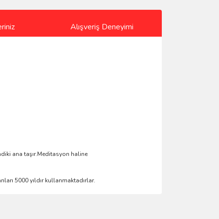
riniz
Alışveriş Deneyimi
diki ana taşır.Meditasyon haline
nları 5000 yıldır kullanmaktadırlar.
ımıza iletebilirsiniz.