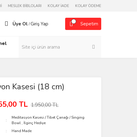
İ
MESLEK BİBLOLARI
KOLAY İADE
KOLAY ÖDEME
Üye Ol
Giriş Yap
Sepetim
/
nel
on Kasesi (18 cm)
55,00 TL
1.950,00 TL
Meditasyon Kasesi / Tibet Çanağı / Singing
Bowl
,
İlginç Hediye
Hand Made