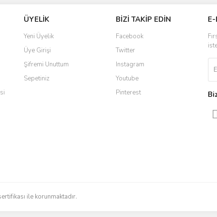
Bu ürüne ilk yorumu siz yapın!
ÜYELİK
BİZİ TAKİP EDİN
E-
r.
 ulaştı. Satış sonrasında iletişimde
Yorum Yaz
Yeni Üyelik
Facebook
Fır
 yaşadığım en iyi deneyimdi. Herkese
ist
Üye Girişi
Twitter
Şifremi Unuttum
Instagram
Sepetiniz
Youtube
ldi teslim edildi
si
Pinterest
Bi
radığınızı bulmak çok kolaylaşıyor.
düzenli bir site. Teşekkürler.
Gönder
sertifikası ile korunmaktadır.