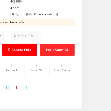
MKS288K
Minder
1.667,25 TL (%5,00 havale indirimi)
layan taksitlerle!!
a
Stoktan Teslim
Sepete Ekle
Hızlı Satın Al
Tavsiye Et
Yorum Yaz
Fiyat Alarmı