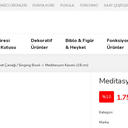
NİZCİ ÜRÜNLERİ
DÜNYA KÜRE
PUSULA
FORCHINO
SAAT ÇEŞİTLER
üresi
Dekoratif
Biblo & Figür
Fonksiyo
 Kutusu
Ürünler
& Heykel
Ürünler
bet Çanağı / Singing Bowl
Meditasyon Kasesi (18 cm)
Meditasy
1.7
%10
Kategori
Marka