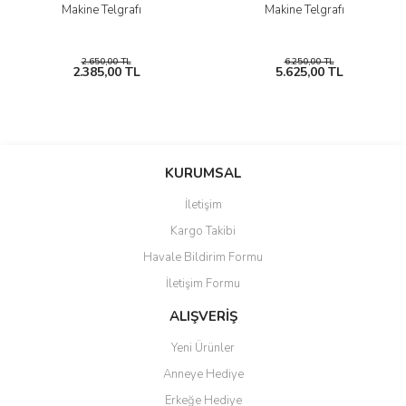
Makine Telgrafı
Makine Telgrafı
2.650,00 TL
6.250,00 TL
2.385,00 TL
5.625,00 TL
KURUMSAL
İletişim
Kargo Takibi
Havale Bildirim Formu
İletişim Formu
ALIŞVERİŞ
Yeni Ürünler
Anneye Hediye
Erkeğe Hediye