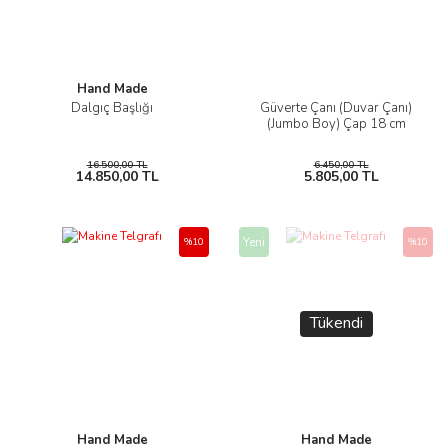
Hand Made
Dalgıç Başlığı
Güverte Çanı (Duvar Çanı)
(Jumbo Boy) Çap 18 cm
16.500,00 TL
6.450,00 TL
14.850,00 TL
5.805,00 TL
Yeni
%10
%10
Tükendi
Hand Made
Hand Made