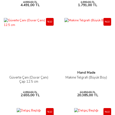
4.990,00 TL
1.990,00 TL
4.491,00 TL
1.791,00 TL
%10
%10
Hand Made
Güverte Çanı (Duvar Çanı)
Makine Telgrafı (Büyük Boy)
Çap 12.5 cm
2.950,00 TL
22.650,00 TL
2.655,00 TL
20.385,00 TL
%10
%10