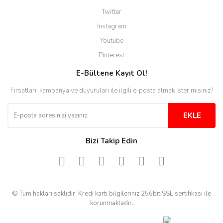
anında cevap veriyorlar işlerini
düzgün yapıyorlar
Twitter
Instagram
H... C... | 30/11/2025
Youtube
Aradığınıza kolay ulaşılan bir
Pinterest
site
E-Bültene Kayıt Ol!
M... B... | 13/10/2025
Fırsatları, kampanya ve duyuruları ile ilgili e-posta almak ister misiniz?
Tesadüf buldum siteyi ve aşırı
derecede beğendim
EKLE
Sinijanna Koçak | 05/04/2025
Bizi Takip Edin
Kolay ve hizli alisveris
S... Ü... | 15/01/2025
© Tüm hakları saklıdır. Kredi kartı bilgileriniz 256bit SSL sertifikası ile
Mükemmel
korunmaktadır.
emine koyuncu | 18/12/2024