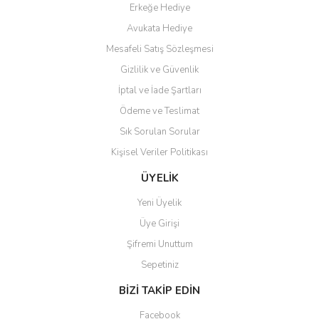
Erkeğe Hediye
Teşekkür ederim ürünü
Avukata Hediye
beğendim aynı gün kargoya
Mesafeli Satış Sözleşmesi
verildi teslim edildi
Gönder
Gizlilik ve Güvenlik
Kadir kutlu | 05/03/2026
İptal ve İade Şartları
Ödeme ve Teslimat
Ürünler kategorize, başlıklar
altında toplandığından
Sık Sorulan Sorular
aradığınızı bulmak çok
kolaylaşıyor. Yani site de
Kişisel Veriler Politikası
kaybolmuyorsunuz. Özenle
hazırlanmış çok düzenli bir site.
ÜYELİK
Teşekkürler.
Yeni Üyelik
Aytaç Hacıalioğlu | 01/01/2026
Üye Girişi
Şifremi Unuttum
Ürünler güzel görünüyor
Sepetiniz
E... S... | 12/12/2025
BİZİ TAKİP EDİN
Site guzel çalışıyor irtibat lara
Facebook