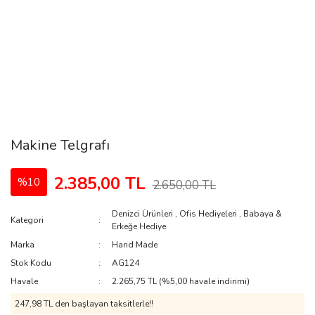
Makine Telgrafı
2.385,00 TL
%10
2.650,00 TL
Denizci Ürünleri
,
Ofis Hediyeleri
,
Babaya &
Kategori
Erkeğe Hediye
Marka
Hand Made
Stok Kodu
AG124
Havale
2.265,75 TL (%5,00 havale indirimi)
247,98 TL den başlayan taksitlerle!!