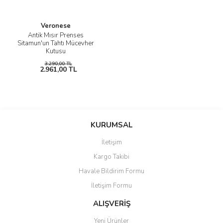
Veronese
Antik Mısır Prenses
Sitamun'un Tahtı Mücevher
Kutusu
3.290,00 TL
2.961,00 TL
KURUMSAL
İletişim
Kargo Takibi
Havale Bildirim Formu
İletişim Formu
ALIŞVERİŞ
Yeni Ürünler