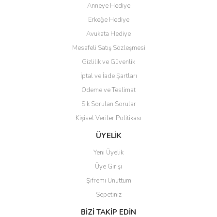
Anneye Hediye
Ö... Ç... | 13/04/2026
Erkeğe Hediye
Teşekkür ederim ürünü
Avukata Hediye
beğendim aynı gün kargoya
Mesafeli Satış Sözleşmesi
verildi teslim edildi
Gönder
Gizlilik ve Güvenlik
Kadir kutlu | 05/03/2026
İptal ve İade Şartları
Ödeme ve Teslimat
Ürünler kategorize, başlıklar
altında toplandığından
Sık Sorulan Sorular
aradığınızı bulmak çok
kolaylaşıyor. Yani site de
Kişisel Veriler Politikası
kaybolmuyorsunuz. Özenle
hazırlanmış çok düzenli bir site.
ÜYELİK
Teşekkürler.
Yeni Üyelik
Aytaç Hacıalioğlu | 01/01/2026
Üye Girişi
Şifremi Unuttum
Ürünler güzel görünüyor
Sepetiniz
E... S... | 12/12/2025
BİZİ TAKİP EDİN