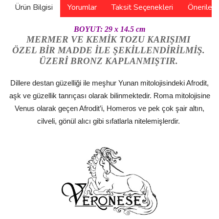
Ürün Bilgisi
Yorumlar
Taksit Seçenekleri
Önerilerin
BOYUT: 29 x 14.5 cm
MERMER VE KEMİK TOZU KARIŞIMI
ÖZEL BİR MADDE İLE ŞEKİLLENDİRİLMİŞ.
ÜZERİ BRONZ KAPLANMIŞTIR.
Dillere destan güzelliği ile meşhur Yunan mitolojisindeki Afrodit,
aşk ve güzellik tanrıçası olarak bilinmektedir. Roma mitolojisine
Venus olarak geçen Afrodit’i, Homeros ve pek çok şair altın,
cilveli, gönül alıcı gibi sıfatlarla nitelemişlerdir.