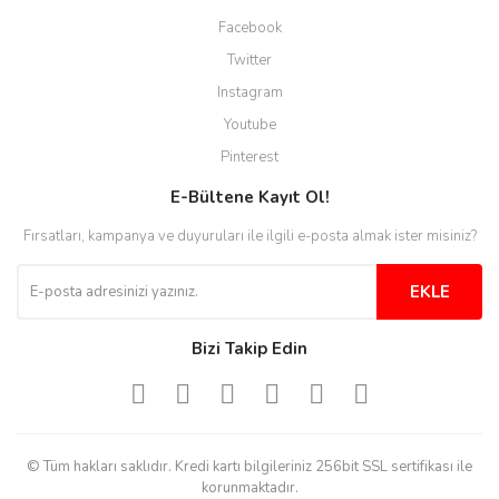
Site guzel çalışıyor irtibat lara
Facebook
anında cevap veriyorlar işlerini
düzgün yapıyorlar
Twitter
Instagram
H... C... | 30/11/2025
Youtube
Aradığınıza kolay ulaşılan bir
Pinterest
site
E-Bültene Kayıt Ol!
M... B... | 13/10/2025
Fırsatları, kampanya ve duyuruları ile ilgili e-posta almak ister misiniz?
Tesadüf buldum siteyi ve aşırı
derecede beğendim
EKLE
Sinijanna Koçak | 05/04/2025
Bizi Takip Edin
Kolay ve hizli alisveris
S... Ü... | 15/01/2025
© Tüm hakları saklıdır. Kredi kartı bilgileriniz 256bit SSL sertifikası ile
Mükemmel
korunmaktadır.