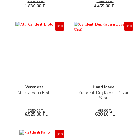
2.040,00 TL
4.950,00 TL
1.836,00 TL
4.455,00 TL
%10
%10
Veronese
Hand Made
Atlı Kızılderili Biblo
Kızılderili Düş Kapanı Duvar
Süsü
7.250,00 TL
689,00 TL
6.525,00 TL
620,10 TL
%10