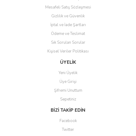
beğendim aynı gün kargoya
Mesafeli Satış Sözleşmesi
verildi teslim edildi
Gönder
Gizlilik ve Güvenlik
Kadir kutlu | 05/03/2026
İptal ve İade Şartları
Ödeme ve Teslimat
Ürünler kategorize, başlıklar
altında toplandığından
Sık Sorulan Sorular
aradığınızı bulmak çok
kolaylaşıyor. Yani site de
Kişisel Veriler Politikası
kaybolmuyorsunuz. Özenle
hazırlanmış çok düzenli bir site.
ÜYELİK
Teşekkürler.
Yeni Üyelik
Aytaç Hacıalioğlu | 01/01/2026
Üye Girişi
Şifremi Unuttum
Ürünler güzel görünüyor
Sepetiniz
E... S... | 12/12/2025
BİZİ TAKİP EDİN
Site guzel çalışıyor irtibat lara
Facebook
anında cevap veriyorlar işlerini
düzgün yapıyorlar
Twitter