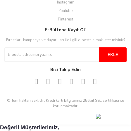
Instagram
H... C... | 30/11/2025
Youtube
Aradığınıza kolay ulaşılan bir
Pinterest
site
E-Bültene Kayıt Ol!
M... B... | 13/10/2025
Fırsatları, kampanya ve duyuruları ile ilgili e-posta almak ister misiniz?
Tesadüf buldum siteyi ve aşırı
derecede beğendim
EKLE
Sinijanna Koçak | 05/04/2025
Bizi Takip Edin
Kolay ve hizli alisveris
S... Ü... | 15/01/2025
© Tüm hakları saklıdır. Kredi kartı bilgileriniz 256bit SSL sertifikası ile
Mükemmel
korunmaktadır.
emine koyuncu | 18/12/2024
Değerli Müşterilerimiz,