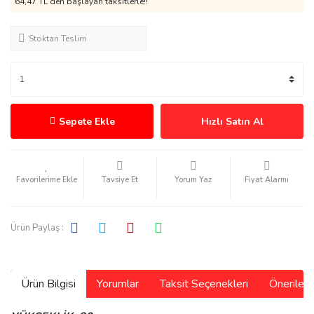
64,47 TL den başlayan taksitlerle!!
Stoktan Teslim
Sepete Ekle
Hızlı Satın Al
Tavsiye Et
Yorum Yaz
Fiyat Alarmı
Ürün Paylaş :
Ürün Bilgisi
Yorumlar
Taksit Seçenekleri
Önerilerin