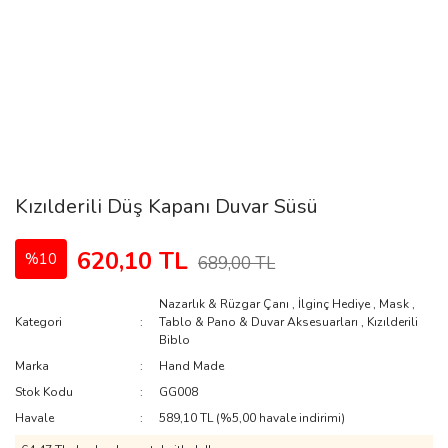
Kızılderili Düş Kapanı Duvar Süsü
620,10 TL
%10
689,00 TL
Nazarlık & Rüzgar Çanı
,
İlginç Hediye
,
Mask
,
Kategori
Tablo & Pano & Duvar Aksesuarları
,
Kızılderili
Biblo
Marka
Hand Made
Stok Kodu
GG008
Havale
589,10 TL (%5,00 havale indirimi)