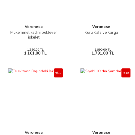
Veronese
Veronese
Mükemmel kadını bekleyen
Kuru Kafa ve Karga
iskelet
1.290,00 TL
1.990,00 TL
1.161,00 TL
1.791,00 TL
%10
%10
Veronese
Veronese