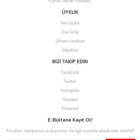
Kişisel Veriler Politikası
ÜYELİK
Yeni Üyelik
Üye Girişi
Şifremi Unuttum
Sepetiniz
BİZİ TAKİP EDİN
Facebook
Twitter
Instagram
Youtube
Pinterest
E-Bültene Kayıt Ol!
Fırsatları, kampanya ve duyuruları ile ilgili e-posta almak ister misiniz?