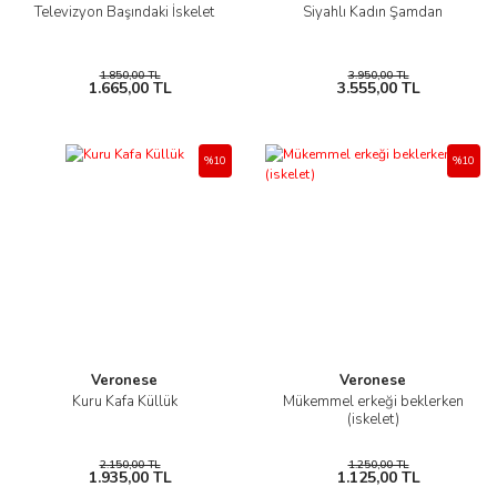
Televizyon Başındaki İskelet
Siyahlı Kadın Şamdan
1.850,00 TL
3.950,00 TL
1.665,00 TL
3.555,00 TL
%10
%10
Veronese
Veronese
Kuru Kafa Küllük
Mükemmel erkeği beklerken
(iskelet)
2.150,00 TL
1.250,00 TL
1.935,00 TL
1.125,00 TL