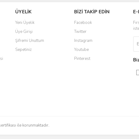
ÜYELİK
BİZİ TAKİP EDİN
E-
r.
 ulaştı. Satış sonrasında iletişimde
Yorum Yaz
Yeni Üyelik
Facebook
Fır
 yaşadığım en iyi deneyimdi. Herkese
ist
Üye Girişi
Twitter
Şifremi Unuttum
Instagram
Sepetiniz
Youtube
ldi teslim edildi
si
Pinterest
Bi
radığınızı bulmak çok kolaylaşıyor.
düzenli bir site. Teşekkürler.
Gönder
sertifikası ile korunmaktadır.