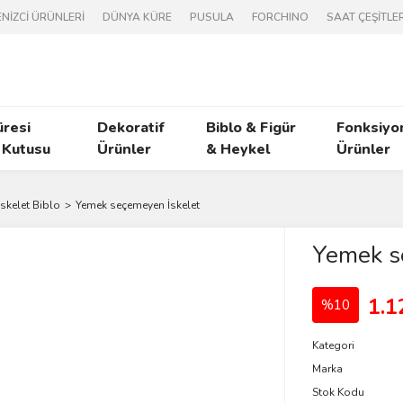
NİZCİ ÜRÜNLERİ
DÜNYA KÜRE
PUSULA
FORCHINO
SAAT ÇEŞİTLER
üresi
Dekoratif
Biblo & Figür
Fonksiyo
 Kutusu
Ürünler
& Heykel
Ürünler
İskelet Biblo
Yemek seçemeyen İskelet
Yemek s
1.1
%10
Kategori
Marka
Stok Kodu