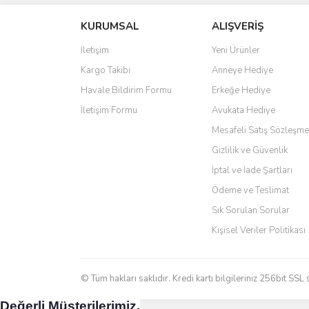
S... M... | 04/08/2026
KURUMSAL
ALIŞVERİŞ
Ürün resmi kalitesiz, bozuk veya görüntülenemiyo
Oldukça hızlı bir şekilde sorunsuz bir şekilde adresime
Ürün açıklamasında eksik bilgiler bulunuyor.
İletişim
Yeni Ürünler
hiç zorlanmadım. Uzun zamandır internet alışverişinde
tavsiye ediyorum.
Ürün bilgilerinde hatalar bulunuyor.
Kargo Takibi
Anneye Hediye
Ürün fiyatı diğer sitelerden daha pahalı.
Ö... Ç... | 13/04/2026
Havale Bildirim Formu
Erkeğe Hediye
Bu ürüne benzer farklı alternatifler olmalı.
İletişim Formu
Avukata Hediye
Teşekkür ederim ürünü beğendim aynı gün kargoya veri
Mesafeli Satış Sözleşme
Kadir kutlu | 05/03/2026
Gizlilik ve Güvenlik
İptal ve İade Şartları
Ürünler kategorize, başlıklar altında toplandığından a
Ödeme ve Teslimat
Yani site de kaybolmuyorsunuz. Özenle hazırlanmış çok 
Sık Sorulan Sorular
Aytaç Hacıalioğlu | 01/01/2026
Kişisel Veriler Politikası
Ürünler güzel görünüyor
E... S... | 12/12/2025
© Tüm hakları saklıdır. Kredi kartı bilgileriniz 256bit SSL 
Değerli Müşterilerimiz,