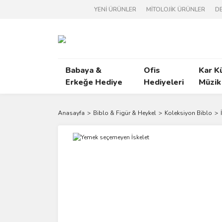
YENİ ÜRÜNLER
MİTOLOJİK ÜRÜNLER
DE
Babaya &
Ofis
Kar K
Erkeğe Hediye
Hediyeleri
Müzik
Anasayfa
Biblo & Figür & Heykel
Koleksiyon Biblo