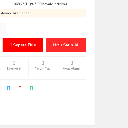
1.068,75 TL (%5,00 havale indirimi)
layan taksitlerle!!
im
Sepete Ekle
Hızlı Satın Al
Tavsiye Et
Yorum Yaz
Fiyat Alarmı