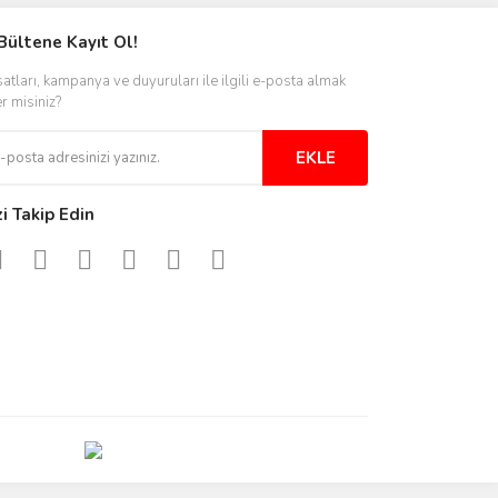
Bültene Kayıt Ol!
satları, kampanya ve duyuruları ile ilgili e-posta almak
er misiniz?
EKLE
zi Takip Edin