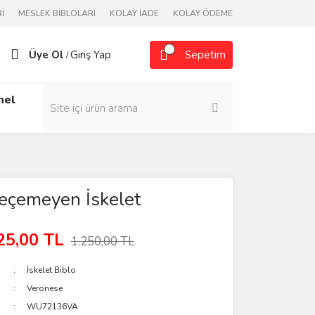
İ
MESLEK BİBLOLARI
KOLAY İADE
KOLAY ÖDEME
Üye Ol
Giriş Yap
Sepetim
/
nel
eçemeyen İskelet
25,00 TL
1.250,00 TL
İskelet Biblo
Veronese
WU72136VA