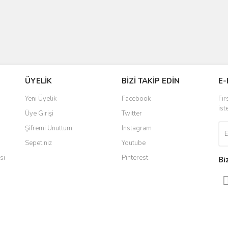
ÜYELİK
BİZİ TAKİP EDİN
E-
Yeni Üyelik
Facebook
Fır
ist
Üye Girişi
Twitter
Şifremi Unuttum
Instagram
Sepetiniz
Youtube
si
Pinterest
Bi