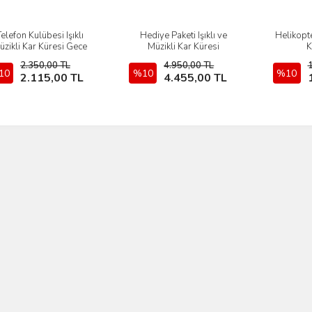
Telefon Kulübesi Işıklı
Hediye Paketi Işıklı ve
Helikopte
İncele
İncele
üzikli Kar Küresi Gece
Müzikli Kar Küresi
K
Lambası
2.350,00 TL
4.950,00 TL
10
Sepete Ekle
%10
Sepete Ekle
%10
2.115,00 TL
4.455,00 TL