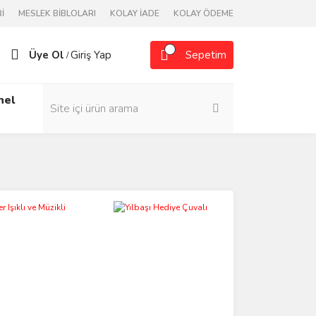
İ
MESLEK BİBLOLARI
KOLAY İADE
KOLAY ÖDEME
Üye Ol
Giriş Yap
Sepetim
/
nel