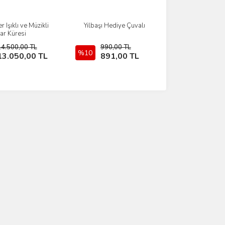
r Işıklı ve Müzikli
Yılbaşı Hediye Çuvalı
İncele
İncele
ar Küresi
14.500,00 TL
990,00 TL
Sepete Ekle
%10
Sepete Ekle
13.050,00 TL
891,00 TL