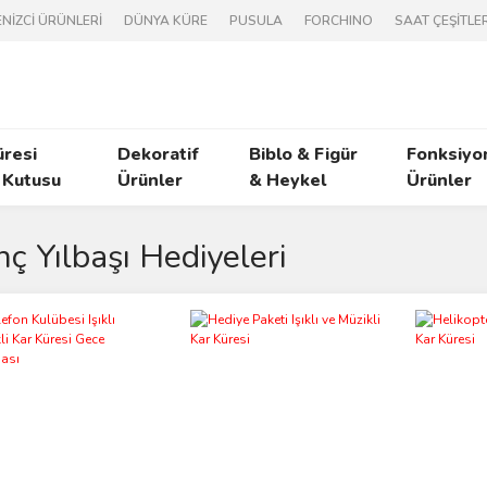
NİZCİ ÜRÜNLERİ
DÜNYA KÜRE
PUSULA
FORCHINO
SAAT ÇEŞİTLER
üresi
Dekoratif
Biblo & Figür
Fonksiyo
 Kutusu
Ürünler
& Heykel
Ürünler
inç Yılbaşı Hediyeleri