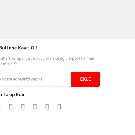
Bültene Kayıt Ol!
satları, kampanya ve duyuruları ile ilgili e-posta almak
er misiniz?
EKLE
zi Takip Edin