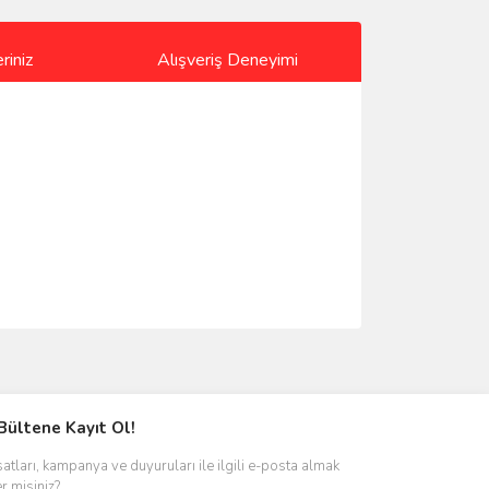
riniz
Alışveriş Deneyimi
ımıza iletebilirsiniz.
Bültene Kayıt Ol!
satları, kampanya ve duyuruları ile ilgili e-posta almak
er misiniz?