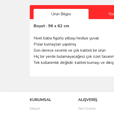
Ürün Bilgisi
Yo
Boyut : 96 x 62 cm
Noel baba figürlü yılbaşı hediye çuvalı
Polar kumaştan yapılmış
Son derece sevimli ve çok kaliteli bir ürün
Hiç bir yerde bulamayacağınız çok özel tasarım
Tek kullanımlık değildir, kaliteli kumaşı ve dikişl
Bu ürünün fiyat bilgisi, resim, ürün açıklamalarında 
Sitede ürün çeşidi çok, kullanışlı ve güvenilir site, tavs
Görüş ve önerileriniz için teşekkür ederiz.
S... M... | 04/08/2026
KURUMSAL
ALIŞVERİŞ
Ürün resmi kalitesiz, bozuk veya görüntülenemiyo
Oldukça hızlı bir şekilde sorunsuz bir şekilde adresime
Ürün açıklamasında eksik bilgiler bulunuyor.
İletişim
Yeni Ürünler
hiç zorlanmadım. Uzun zamandır internet alışverişinde
tavsiye ediyorum.