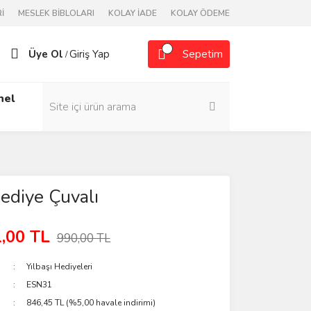
İ
MESLEK BİBLOLARI
KOLAY İADE
KOLAY ÖDEME
Üye Ol
Giriş Yap
Sepetim
/
nel
Hediye Çuvalı
,00 TL
990,00 TL
Yılbaşı Hediyeleri
ESN31
846,45 TL (%5,00 havale indirimi)