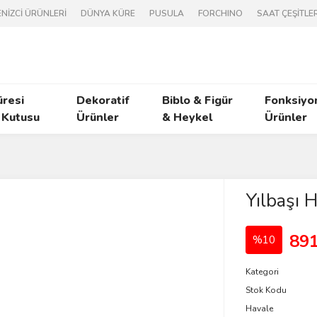
NİZCİ ÜRÜNLERİ
DÜNYA KÜRE
PUSULA
FORCHINO
SAAT ÇEŞİTLER
üresi
Dekoratif
Biblo & Figür
Fonksiyo
 Kutusu
Ürünler
& Heykel
Ürünler
Yılbaşı 
891
%10
Kategori
Stok Kodu
Havale