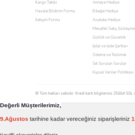
Ürün bilgilerinde hatalar bulunuyor.
Kargo Takibi
Anneye Hediye
Ürün fiyatı diğer sitelerden daha pahalı.
Ö... Ç... | 13/04/2026
Havale Bildirim Formu
Erkeğe Hediye
Bu ürüne benzer farklı alternatifler olmalı.
İletişim Formu
Avukata Hediye
Teşekkür ederim ürünü beğendim aynı gün kargoya veri
Mesafeli Satış Sözleşme
Kadir kutlu | 05/03/2026
Gizlilik ve Güvenlik
İptal ve İade Şartları
Ürünler kategorize, başlıklar altında toplandığından a
Ödeme ve Teslimat
Yani site de kaybolmuyorsunuz. Özenle hazırlanmış çok 
Sık Sorulan Sorular
Aytaç Hacıalioğlu | 01/01/2026
Kişisel Veriler Politikası
Ürünler güzel görünüyor
E... S... | 12/12/2025
© Tüm hakları saklıdır. Kredi kartı bilgileriniz 256bit SSL 
Değerli Müşterilerimiz,
Site guzel çalışıyor irtibat lara anında cevap veriyorlar
H... C... | 30/11/2025
9.Ağustos
tarihine kadar vereceğiniz siparişleriniz
1
Aradığınıza kolay ulaşılan bir site