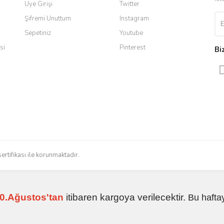
Üye Girişi
Twitter
Şifremi Unuttum
Instagram
Sepetiniz
Youtube
ldi teslim edildi
si
Pinterest
Bi
radığınızı bulmak çok kolaylaşıyor.
düzenli bir site. Teşekkürler.
Gönder
sertifikası ile korunmaktadır.
 işlerini düzgün yapıyorlar
0.Ağustos'tan
itibaren kargoya verilecektir.
Bu hafta