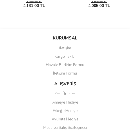
4.590,00 TL
4.450,00 TL
4.131,00 TL
4.005,00 TL
KURUMSAL
İletişim
Kargo Takibi
Havale Bildirim Formu
İletişim Formu
ALIŞVERİŞ
Yeni Ürünler
Anneye Hediye
Erkeğe Hediye
Avukata Hediye
Mesafeli Satış Sözleşmesi