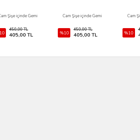
Cam Şişe içinde Gemi
Cam Şişe içinde Gemi
Cam Şi
İncele
İncele
450,00 TL
450,00 TL
10
Sepete Ekle
%10
Sepete Ekle
%10
405,00 TL
405,00 TL