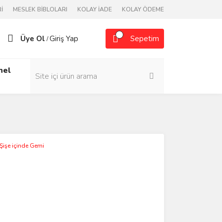
İ
MESLEK BİBLOLARI
KOLAY İADE
KOLAY ÖDEME
Üye Ol
Giriş Yap
Sepetim
/
nel