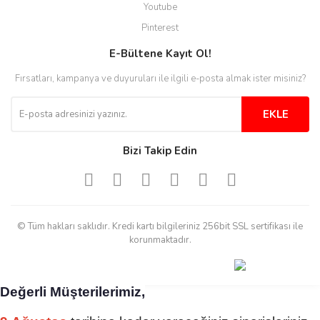
Youtube
Aradığınıza kolay ulaşılan bir
Pinterest
site
E-Bültene Kayıt Ol!
M... B... | 13/10/2025
Fırsatları, kampanya ve duyuruları ile ilgili e-posta almak ister misiniz?
Tesadüf buldum siteyi ve aşırı
derecede beğendim
EKLE
Sinijanna Koçak | 05/04/2025
Bizi Takip Edin
Kolay ve hizli alisveris
S... Ü... | 15/01/2025
© Tüm hakları saklıdır. Kredi kartı bilgileriniz 256bit SSL sertifikası ile
Mükemmel
korunmaktadır.
emine koyuncu | 18/12/2024
Değerli Müşterilerimiz,
Deneyimini Paylaş
Diğer yorumları göster