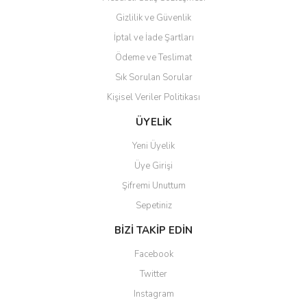
verildi teslim edildi
Gönder
Gizlilik ve Güvenlik
Kadir kutlu | 05/03/2026
İptal ve İade Şartları
Ödeme ve Teslimat
Ürünler kategorize, başlıklar
altında toplandığından
Sık Sorulan Sorular
aradığınızı bulmak çok
kolaylaşıyor. Yani site de
Kişisel Veriler Politikası
kaybolmuyorsunuz. Özenle
hazırlanmış çok düzenli bir site.
ÜYELİK
Teşekkürler.
Yeni Üyelik
Aytaç Hacıalioğlu | 01/01/2026
Üye Girişi
Şifremi Unuttum
Ürünler güzel görünüyor
Sepetiniz
E... S... | 12/12/2025
BİZİ TAKİP EDİN
Site guzel çalışıyor irtibat lara
Facebook
anında cevap veriyorlar işlerini
düzgün yapıyorlar
Twitter
Instagram
H... C... | 30/11/2025