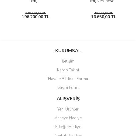
cm)
cm) Veronese
218.000,00 TL
18.500,00 TL
196.200,00 TL
16.650,00 TL
KURUMSAL
İletişim
Kargo Takibi
Havale Bildirim Formu
İletişim Formu
ALIŞVERİŞ
Yeni Ürünler
Anneye Hediye
Erkeğe Hediye
Avukata Hediye