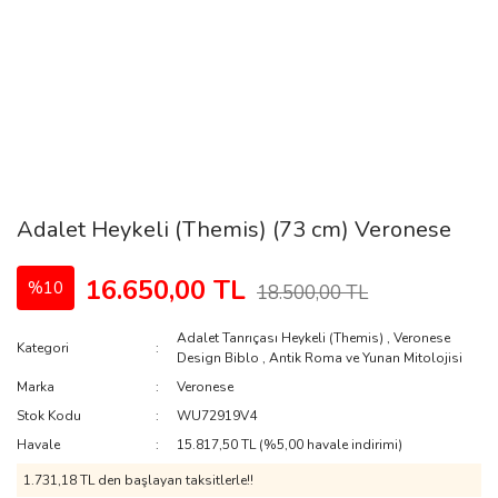
Adalet Heykeli (Themis) (73 cm) Veronese
16.650,00 TL
%10
18.500,00 TL
Adalet Tanrıçası Heykeli (Themis)
,
Veronese
Kategori
Design Biblo
,
Antik Roma ve Yunan Mitolojisi
Marka
Veronese
Stok Kodu
WU72919V4
Havale
15.817,50 TL (%5,00 havale indirimi)
1.731,18 TL den başlayan taksitlerle!!