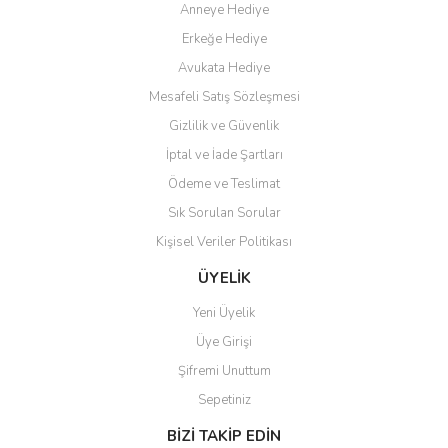
Anneye Hediye
Site guzel çalışıyor irtibat lara
Erkeğe Hediye
anında cevap veriyorlar işlerini
düzgün yapıyorlar
Avukata Hediye
H... C... | 30/11/2025
Mesafeli Satış Sözleşmesi
Gizlilik ve Güvenlik
Aradığınıza kolay ulaşılan bir
İptal ve İade Şartları
site
Ödeme ve Teslimat
M... B... | 13/10/2025
Sık Sorulan Sorular
Kişisel Veriler Politikası
Tesadüf buldum siteyi ve aşırı
derecede beğendim
ÜYELİK
Sinijanna Koçak | 05/04/2025
Yeni Üyelik
Üye Girişi
Kolay ve hizli alisveris
Şifremi Unuttum
S... Ü... | 15/01/2025
Sepetiniz
BİZİ TAKİP EDİN
Mükemmel