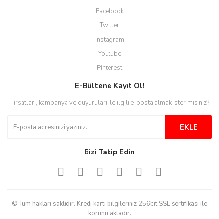
Facebook
emine koyuncu | 18/12/2024
Twitter
Instagram
Deneyimini Paylaş
Diğer yorumları göster
Youtube
Pinterest
E-Bültene Kayıt Ol!
Fırsatları, kampanya ve duyuruları ile ilgili e-posta almak ister misiniz?
EKLE
Bizi Takip Edin
© Tüm hakları saklıdır. Kredi kartı bilgileriniz 256bit SSL sertifikası ile
korunmaktadır.