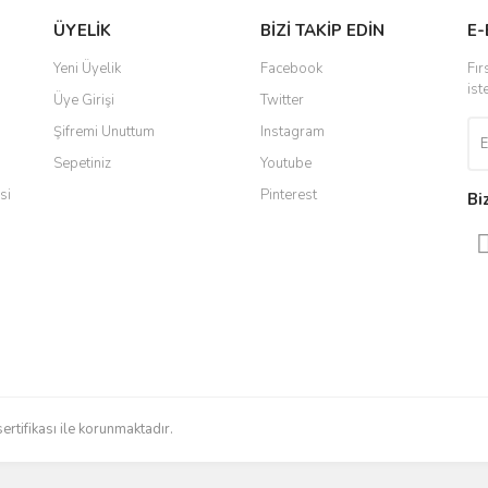
ÜYELİK
BİZİ TAKİP EDİN
E-
r.
 ulaştı. Satış sonrasında iletişimde
Yorum Yaz
Yeni Üyelik
Facebook
Fır
 yaşadığım en iyi deneyimdi. Herkese
ist
Üye Girişi
Twitter
Şifremi Unuttum
Instagram
Sepetiniz
Youtube
ldi teslim edildi
si
Pinterest
Bi
radığınızı bulmak çok kolaylaşıyor.
düzenli bir site. Teşekkürler.
Gönder
sertifikası ile korunmaktadır.
 işlerini düzgün yapıyorlar