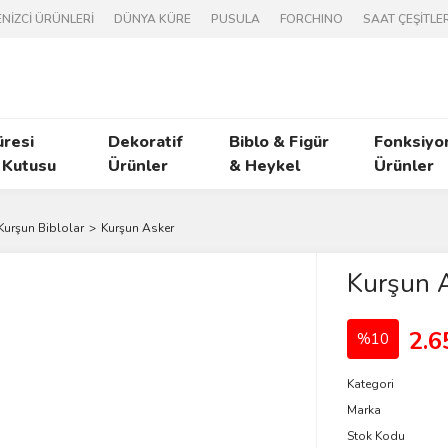
NİZCİ ÜRÜNLERİ
DÜNYA KÜRE
PUSULA
FORCHINO
SAAT ÇEŞİTLER
üresi
Dekoratif
Biblo & Figür
Fonksiyo
 Kutusu
Ürünler
& Heykel
Ürünler
Kurşun Biblolar
Kurşun Asker
Kurşun 
2.6
%10
Kategori
Marka
Stok Kodu