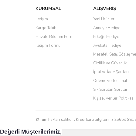
KURUMSAL
ALIŞVERİŞ
Ürün resmi kalitesiz, bozuk veya görüntülenemiyo
Oldukça hızlı bir şekilde sorunsuz bir şekilde adresime
Ürün açıklamasında eksik bilgiler bulunuyor.
İletişim
Yeni Ürünler
hiç zorlanmadım. Uzun zamandır internet alışverişinde
tavsiye ediyorum.
Ürün bilgilerinde hatalar bulunuyor.
Kargo Takibi
Anneye Hediye
Ürün fiyatı diğer sitelerden daha pahalı.
Ö... Ç... | 13/04/2026
Havale Bildirim Formu
Erkeğe Hediye
Bu ürüne benzer farklı alternatifler olmalı.
İletişim Formu
Avukata Hediye
Teşekkür ederim ürünü beğendim aynı gün kargoya veri
Mesafeli Satış Sözleşme
Kadir kutlu | 05/03/2026
Gizlilik ve Güvenlik
İptal ve İade Şartları
Ürünler kategorize, başlıklar altında toplandığından a
Ödeme ve Teslimat
Yani site de kaybolmuyorsunuz. Özenle hazırlanmış çok 
Sık Sorulan Sorular
Aytaç Hacıalioğlu | 01/01/2026
Kişisel Veriler Politikası
Ürünler güzel görünüyor
E... S... | 12/12/2025
© Tüm hakları saklıdır. Kredi kartı bilgileriniz 256bit SSL 
Değerli Müşterilerimiz,
Site guzel çalışıyor irtibat lara anında cevap veriyorlar