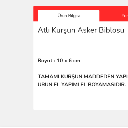
Ürün Bilgisi
Yo
Atlı Kurşun Asker Biblosu
Boyut : 10 x 6 cm
TAMAMI KURŞUN MADDEDEN YAPI
ÜRÜN EL YAPIMI EL BOYAMASIDIR.
Bu ürünün fiyat bilgisi, resim, ürün açıklamalarında 
Sitede ürün çeşidi çok, kullanışlı ve güvenilir site, tavs
Görüş ve önerileriniz için teşekkür ederiz.
S... M... | 04/08/2026