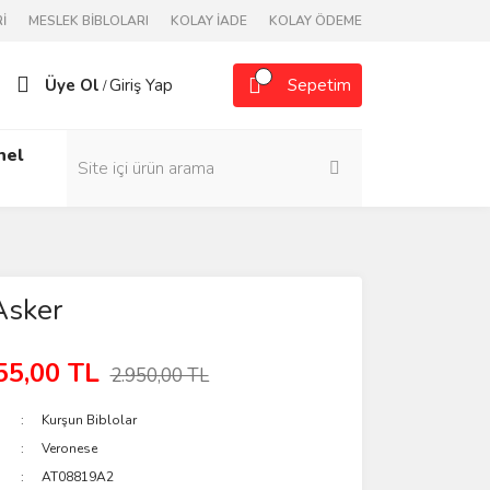
İ
MESLEK BİBLOLARI
KOLAY İADE
KOLAY ÖDEME
Üye Ol
Giriş Yap
Sepetim
/
nel
Asker
55,00 TL
2.950,00 TL
Kurşun Biblolar
Veronese
AT08819A2