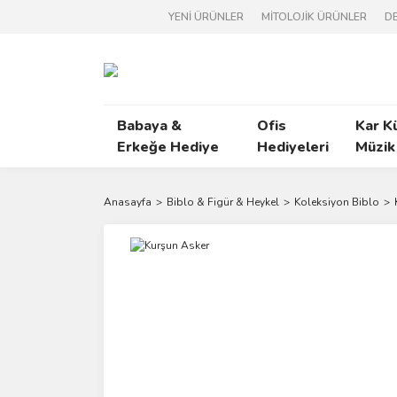
YENİ ÜRÜNLER
MİTOLOJİK ÜRÜNLER
DE
Babaya &
Ofis
Kar K
Erkeğe Hediye
Hediyeleri
Müzik
Anasayfa
Biblo & Figür & Heykel
Koleksiyon Biblo