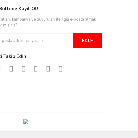
Bültene Kayıt Ol!
satları, kampanya ve duyuruları ile ilgili e-posta almak
er misiniz?
EKLE
zi Takip Edin