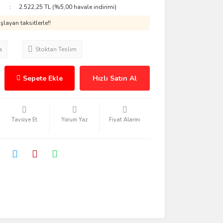
2.522,25 TL (%5,00 havale indirimi)
layan taksitlerle!!
a
Stoktan Teslim
Sepete Ekle
Hızlı Satın Al
Tavsiye Et
Yorum Yaz
Fiyat Alarmı