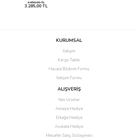
3.650,00 TL
3.285,00 TL
KURUMSAL
İletişim
Kargo Takibi
Havale Bildirim Formu
İletişim Formu
ALIŞVERİŞ
Yeni Ürünler
Anneye Hediye
Erkeğe Hediye
Avukata Hediye
Mesafeli Satış Sözleşmesi