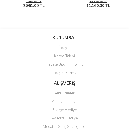
3.290,00 TL
12.400,00 TL
2.961,00 TL
11.160,00 TL
KURUMSAL
İletişim
Kargo Takibi
Havale Bildirim Formu
İletişim Formu
ALIŞVERİŞ
Yeni Ürünler
Anneye Hediye
Erkeğe Hediye
Avukata Hediye
Mesafeli Satış Sözleşmesi