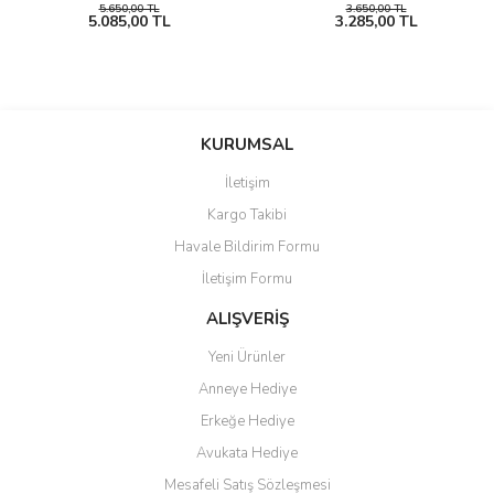
5.650,00 TL
3.650,00 TL
5.085,00 TL
3.285,00 TL
KURUMSAL
İletişim
Kargo Takibi
Havale Bildirim Formu
İletişim Formu
ALIŞVERİŞ
Yeni Ürünler
Anneye Hediye
Erkeğe Hediye
Avukata Hediye
Mesafeli Satış Sözleşmesi