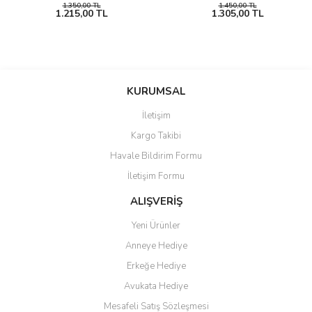
1.350,00 TL
1.450,00 TL
1.215,00 TL
1.305,00 TL
KURUMSAL
İletişim
Kargo Takibi
Havale Bildirim Formu
İletişim Formu
ALIŞVERİŞ
Yeni Ürünler
Anneye Hediye
Erkeğe Hediye
Avukata Hediye
Mesafeli Satış Sözleşmesi