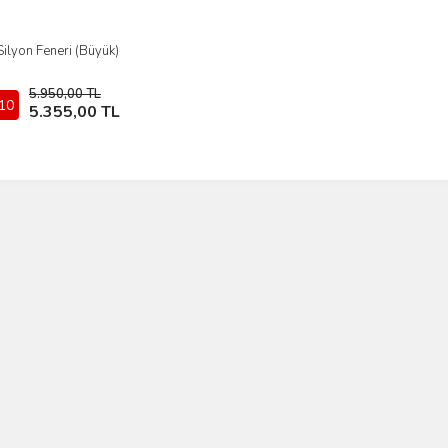
Silyon Feneri (Büyük)
İncele
5.950,00 TL
10
Stokta Yok
5.355,00 TL