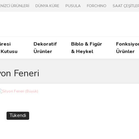
NİZCİ ÜRÜNLERİ
DÜNYA KÜRE
PUSULA
FORCHINO
SAAT ÇEŞİTLER
üresi
Dekoratif
Biblo & Figür
Fonksiyo
 Kutusu
Ürünler
& Heykel
Ürünler
yon Feneri
Tükendi