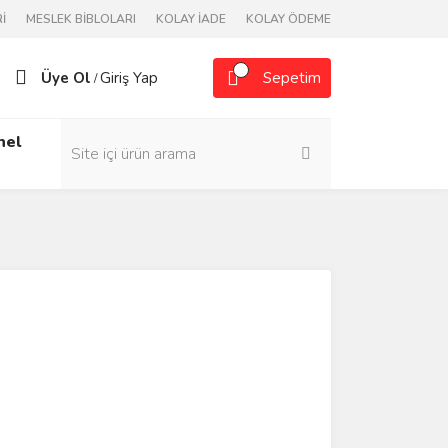
İ
MESLEK BİBLOLARI
KOLAY İADE
KOLAY ÖDEME
Üye Ol
Giriş Yap
Sepetim
/
nel