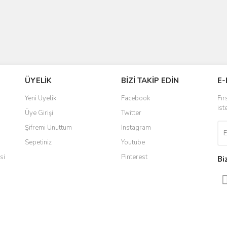
ÜYELİK
BİZİ TAKİP EDİN
E-
Yeni Üyelik
Facebook
Fır
ist
Üye Girişi
Twitter
Şifremi Unuttum
Instagram
Sepetiniz
Youtube
si
Pinterest
Bi