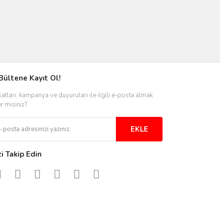
Bültene Kayıt Ol!
satları, kampanya ve duyuruları ile ilgili e-posta almak
er misiniz?
EKLE
zi Takip Edin