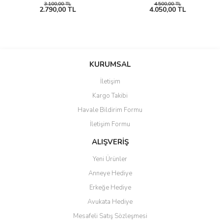
3.100,00 TL
4.500,00 TL
2.790,00 TL
4.050,00 TL
KURUMSAL
İletişim
Kargo Takibi
Havale Bildirim Formu
İletişim Formu
ALIŞVERİŞ
Yeni Ürünler
Anneye Hediye
Erkeğe Hediye
Avukata Hediye
Mesafeli Satış Sözleşmesi