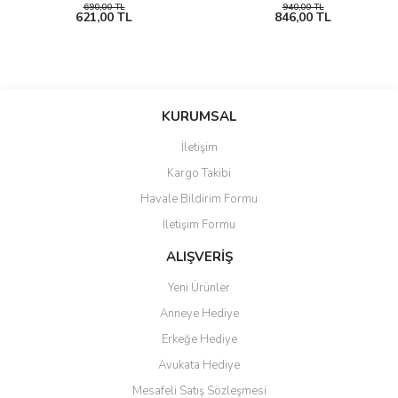
690,00 TL
940,00 TL
621,00 TL
846,00 TL
KURUMSAL
İletişim
Kargo Takibi
Havale Bildirim Formu
İletişim Formu
ALIŞVERİŞ
Yeni Ürünler
Anneye Hediye
Erkeğe Hediye
Avukata Hediye
Mesafeli Satış Sözleşmesi