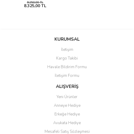
9.250,00 TL
8.325,00 TL
KURUMSAL
İletişim
Kargo Takibi
Havale Bildirim Formu
İletişim Formu
ALIŞVERİŞ
Yeni Ürünler
Anneye Hediye
Erkeğe Hediye
Avukata Hediye
Mesafeli Satış Sözleşmesi