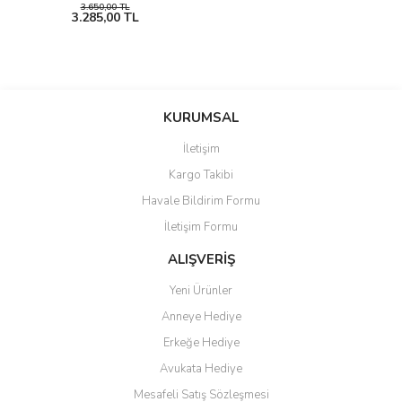
3.650,00 TL
3.285,00 TL
KURUMSAL
İletişim
Kargo Takibi
Havale Bildirim Formu
İletişim Formu
ALIŞVERİŞ
Yeni Ürünler
Anneye Hediye
Erkeğe Hediye
Avukata Hediye
Mesafeli Satış Sözleşmesi