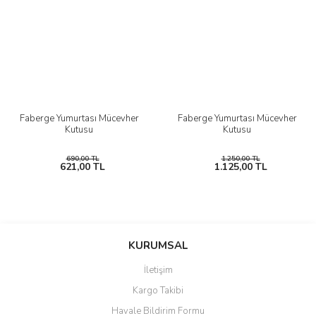
Faberge Yumurtası Mücevher
Faberge Yumurtası Mücevher
Kutusu
Kutusu
690,00 TL
1.250,00 TL
621,00 TL
1.125,00 TL
KURUMSAL
İletişim
Kargo Takibi
Havale Bildirim Formu