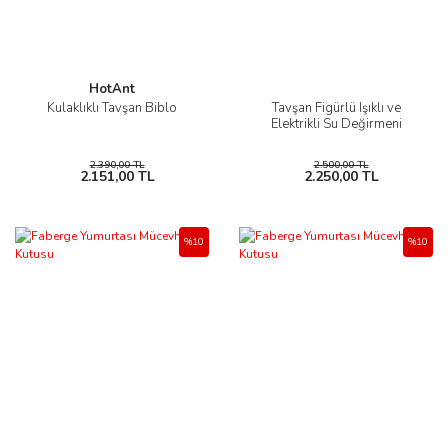
HotAnt
Kulaklıklı Tavşan Biblo
Tavşan Figürlü Işıklı ve
Elektrikli Su Değirmeni
2.390,00 TL
2.500,00 TL
2.151,00 TL
2.250,00 TL
%10
%10