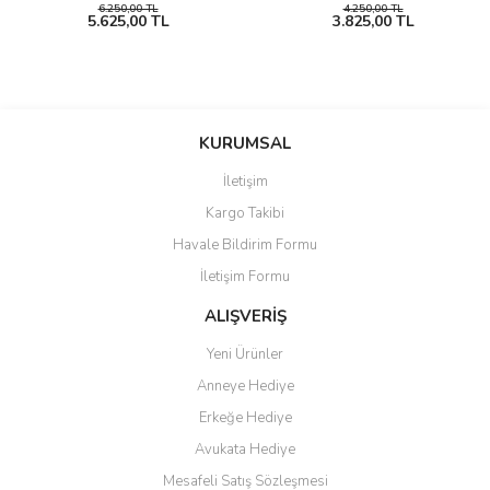
6.250,00 TL
4.250,00 TL
5.625,00 TL
3.825,00 TL
KURUMSAL
İletişim
Kargo Takibi
Havale Bildirim Formu
İletişim Formu
ALIŞVERİŞ
Yeni Ürünler
Anneye Hediye
Erkeğe Hediye
Avukata Hediye
Mesafeli Satış Sözleşmesi