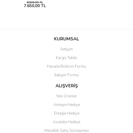
8.500,00 TL
7.650,00 TL
KURUMSAL
İletişim
Kargo Takibi
Havale Bildirim Formu
İletişim Formu
ALIŞVERİŞ
Yeni Ürünler
Anneye Hediye
Erkeğe Hediye
Avukata Hediye
Mesafeli Satış Sözleşmesi