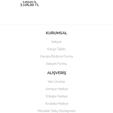
3.450,00 TL
3.105,00 TL
KURUMSAL
İletişim
Kargo Takibi
Havale Bildirim Formu
İletişim Formu
ALIŞVERİŞ
Yeni Ürünler
Anneye Hediye
Erkeğe Hediye
Avukata Hediye
Mesafeli Satış Sözleşmesi