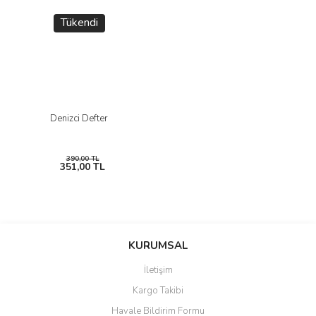
Tükendi
Denizci Defter
390,00 TL
351,00 TL
KURUMSAL
İletişim
Kargo Takibi
Havale Bildirim Formu