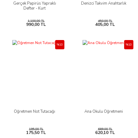
Gerçek Papirüs Yapraklı
Denizci Takvim Anahtarlık
Defter - Kurt
1.100,00 TL
450,00 TL
990,00 TL
405,00 TL
%10
%10
Öğretmen Not Tutacağı
Ana Okulu Öğretmeni
195,00 TL
689,00 TL
175,50 TL
620,10 TL