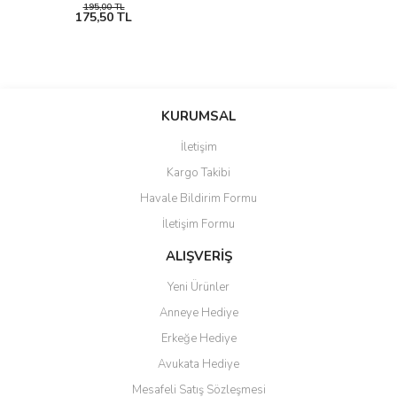
195,00 TL
175,50 TL
KURUMSAL
İletişim
Kargo Takibi
Havale Bildirim Formu
İletişim Formu
ALIŞVERİŞ
Yeni Ürünler
Anneye Hediye
Erkeğe Hediye
Avukata Hediye
Mesafeli Satış Sözleşmesi