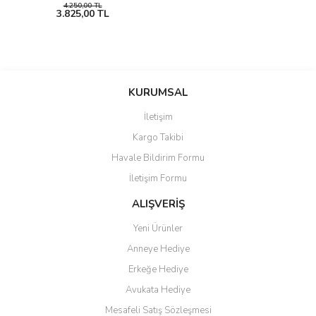
4.250,00 TL
3.825,00 TL
KURUMSAL
İletişim
Kargo Takibi
Havale Bildirim Formu
İletişim Formu
ALIŞVERİŞ
Yeni Ürünler
Anneye Hediye
Erkeğe Hediye
Avukata Hediye
Mesafeli Satış Sözleşmesi