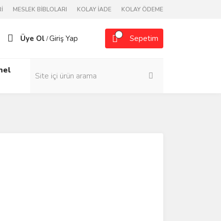
İ
MESLEK BİBLOLARI
KOLAY İADE
KOLAY ÖDEME
Üye Ol
Giriş Yap
Sepetim
/
nel