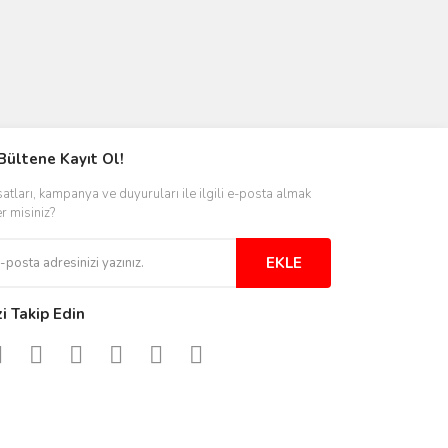
Bültene Kayıt Ol!
satları, kampanya ve duyuruları ile ilgili e-posta almak
er misiniz?
EKLE
zi Takip Edin