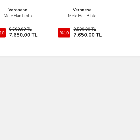
Veronese
Veronese
Mete Han biblo
Mete Han Biblo
İncele
İncele
8.500,00 TL
8.500,00 TL
10
Sepete Ekle
%10
Sepete Ekle
7.650,00 TL
7.650,00 TL