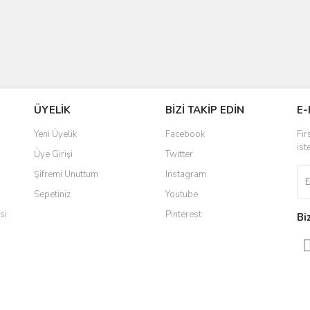
ÜYELİK
BİZİ TAKİP EDİN
E-
Yeni Üyelik
Facebook
Fır
ist
Üye Girişi
Twitter
Şifremi Unuttum
Instagram
Sepetiniz
Youtube
si
Pinterest
Bi