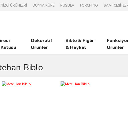
NİZCİ ÜRÜNLERİ
DÜNYA KÜRE
PUSULA
FORCHINO
SAAT ÇEŞİTLER
üresi
Dekoratif
Biblo & Figür
Fonksiyo
 Kutusu
Ürünler
& Heykel
Ürünler
ehan Biblo