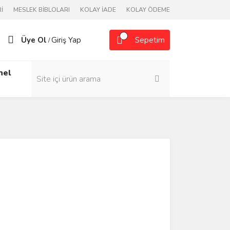
İ
MESLEK BİBLOLARI
KOLAY İADE
KOLAY ÖDEME
Üye Ol
Giriş Yap
Sepetim
/
nel