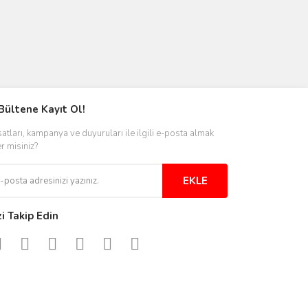
Bültene Kayıt Ol!
satları, kampanya ve duyuruları ile ilgili e-posta almak
er misiniz?
EKLE
zi Takip Edin