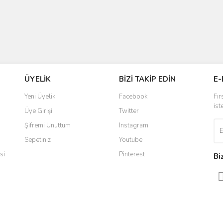
ÜYELİK
BİZİ TAKİP EDİN
E-
Yeni Üyelik
Facebook
Fır
ist
Üye Girişi
Twitter
Şifremi Unuttum
Instagram
Sepetiniz
Youtube
si
Pinterest
Bi