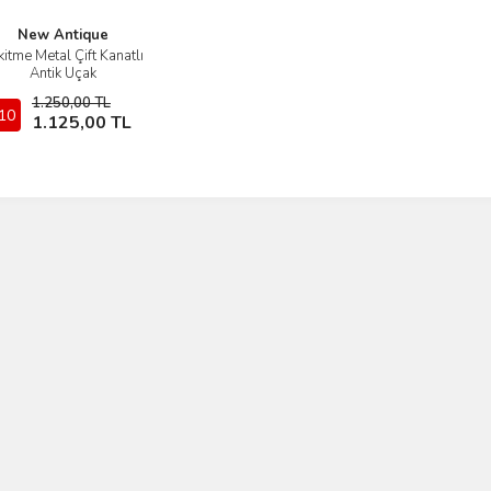
New Antique
kitme Metal Çift Kanatlı
İncele
Antik Uçak
1.250,00 TL
10
Sepete Ekle
1.125,00 TL