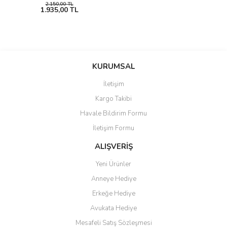
2.150,00 TL
1.935,00 TL
KURUMSAL
İletişim
Kargo Takibi
Havale Bildirim Formu
İletişim Formu
ALIŞVERİŞ
Yeni Ürünler
Anneye Hediye
Erkeğe Hediye
Avukata Hediye
Mesafeli Satış Sözleşmesi