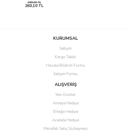
289,00 TL
260,10 TL
KURUMSAL
İletişim
Kargo Takibi
Havale Bildirim Formu
İletişim Formu
ALIŞVERİŞ
Yeni Ürünler
Anneye Hediye
Erkeğe Hediye
Avukata Hediye
Mesafeli Satış Sözleşmesi