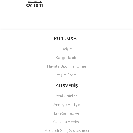
689,00 TL
620,10 TL
KURUMSAL
İletişim
Kargo Takibi
Havale Bildirim Formu
İletişim Formu
ALIŞVERİŞ
Yeni Ürünler
Anneye Hediye
Erkeğe Hediye
Avukata Hediye
Mesafeli Satış Sözleşmesi