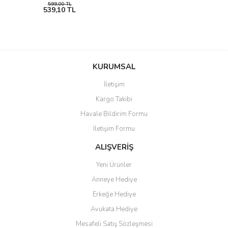
599,00 TL
539,10 TL
KURUMSAL
İletişim
Kargo Takibi
Havale Bildirim Formu
İletişim Formu
ALIŞVERİŞ
Yeni Ürünler
Anneye Hediye
Erkeğe Hediye
Avukata Hediye
Mesafeli Satış Sözleşmesi