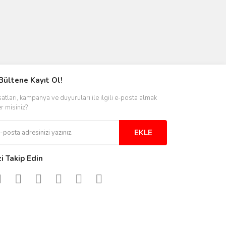
Bültene Kayıt Ol!
satları, kampanya ve duyuruları ile ilgili e-posta almak
er misiniz?
EKLE
zi Takip Edin