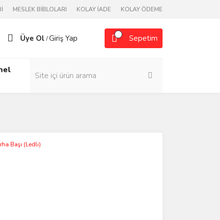
İ
MESLEK BİBLOLARI
KOLAY İADE
KOLAY ÖDEME
Üye Ol
Giriş Yap
Sepetim
/
nel