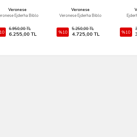
Veronese
Veronese
V
eronese Ejderha Biblo
Veronese Ejderha Biblo
Ejderh
İncele
İncele
6.950,00 TL
5.250,00 TL
10
Sepete Ekle
%10
Sepete Ekle
%10
6.255,00 TL
4.725,00 TL