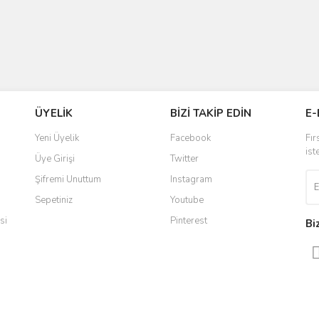
ÜYELİK
BİZİ TAKİP EDİN
E-
Yeni Üyelik
Facebook
Fır
ist
Üye Girişi
Twitter
Şifremi Unuttum
Instagram
Sepetiniz
Youtube
si
Pinterest
Bi