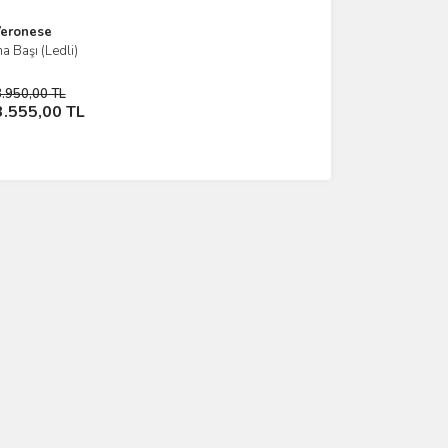
eronese
a Başı (Ledli)
İncele
3.950,00 TL
Sepete Ekle
3.555,00 TL