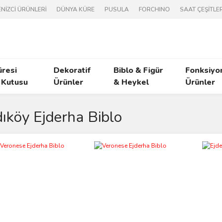
NİZCİ ÜRÜNLERİ
DÜNYA KÜRE
PUSULA
FORCHINO
SAAT ÇEŞİTLER
üresi
Dekoratif
Biblo & Figür
Fonksiyo
 Kutusu
Ürünler
& Heykel
Ürünler
ıköy Ejderha Biblo